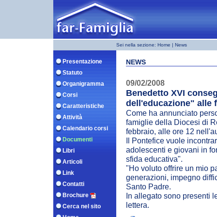
Sei nella sezione:
Home
| News
Presentazione
NEWS
Statuto
09/02/2008
Organigramma
Benedetto XVI consegn
Corsi
dell'educazione" alle 
Caratteristiche
Come ha annunciato perso
Attività
famiglie della Diocesi di 
Calendario corsi
febbraio, alle ore 12 nell'a
Documenti
Il Pontefice vuole incontra
adolescenti e giovani in f
Libri
sfida educativa".
Articoli
"Ho voluto offrire un mio p
Link
generazioni, impegno difficil
Contatti
Santo Padre.
In allegato sono presenti le 
Brochure
lettera.
Cerca nel sito