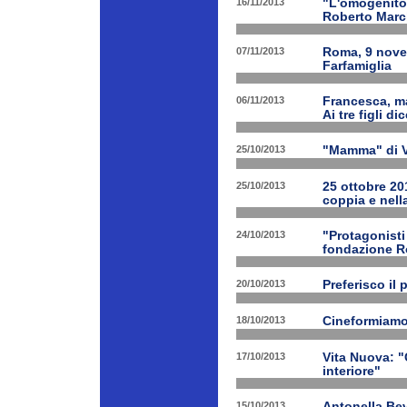
16/11/2013
"L'omogenitor
Roberto March
07/11/2013
Roma, 9 nove
Farfamiglia
06/11/2013
Francesca, ma
Ai tre figli d
25/10/2013
"Mamma" di V
25/10/2013
25 ottobre 201
coppia e nell
24/10/2013
"Protagonist
fondazione 
20/10/2013
Preferisco il 
18/10/2013
Cineformiamo
17/10/2013
Vita Nuova: "C
interiore"
15/10/2013
Antonella Bev