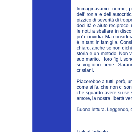
Immaginavamo: norme, pres
dell’ironia e dell’autocri
pizzico di severità di tropp
docilità e aiuto reciproc
le notti a sballare in di
po’ di invidia. Ma consider
è in tanti in famiglia. Co
chiaro, anche se non dich
storia e un metodo. Non va
suo marito, i loro figli, so
si vogliono bene. Sarann
cristiani.
Piacerebbe a tutti, però, u
come si fa, che non ci so
che sguardo avere su se st
amore, la nostra libertà ver
Buona lettura. Leggendo, 
Link all'articolo