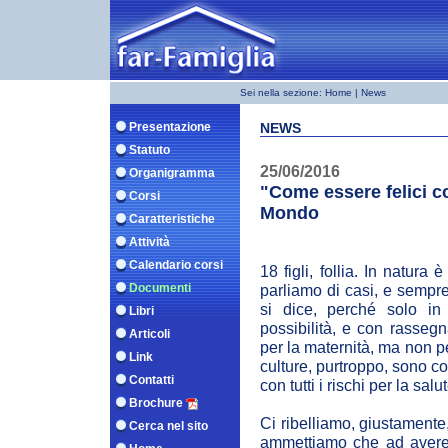
Sei nella sezione:
Home
| News
Presentazione
NEWS
Statuto
25/06/2016
Organigramma
"Come essere felici co
Corsi
Mondo
Caratteristiche
Attività
Calendario corsi
18 figli, follia. In natura
Documenti
parliamo di casi, e sempre
si dice, perché solo in
Libri
possibilità, e con rasseg
Articoli
per la maternità, ma non pe
Link
culture, purtroppo, sono c
Contatti
con tutti i rischi per la salu
Brochure
Ci ribelliamo, giustamente
Cerca nel sito
ammettiamo che ad avere 