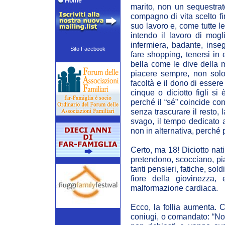
Home
marito, non un sequestrat
compagno di vita scelto fi
suo lavoro e, come tutte le
intendo il lavoro di mogli
infermiera, badante, ins
Sito Facebook
fare shopping, tenersi in 
bella come le dive della 
piacere sempre, non solo
facoltà e il dono di esser
cinque o diciotto figli si
perché il “sé” coincide con
senza trascurare il resto, 
svago, il tempo dedicato ag
non in alternativa, perché p
Certo, ma 18! Diciotto nat
pretendono, scocciano, pi
tanti pensieri, fatiche, sol
fiore della giovinezza,
malformazione cardiaca.
Ecco, la follia aumenta. 
coniugi, o comandato: “Non