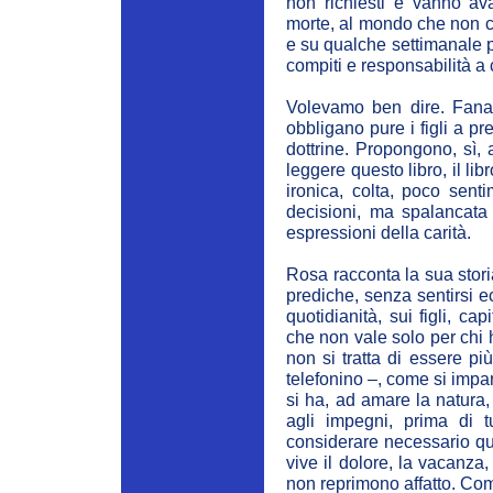
non richiesti e vanno av
morte, al mondo che non ca
e su qualche settimanale p
compiti e responsabilità a 
Volevamo ben dire. Fanatic
obbligano pure i figli a pre
dottrine. Propongono, sì,
leggere questo libro, il li
ironica, colta, poco sent
decisioni, ma spalancata 
espressioni della carità.
Rosa racconta la sua stori
prediche, senza sentirsi 
quotidianità, sui figli, ca
che non vale solo per chi 
non si tratta di essere p
telefonino –, come si impar
si ha, ad amare la natura, 
agli impegni, prima di t
considerare necessario que
vive il dolore, la vacanza
non reprimono affatto. Come