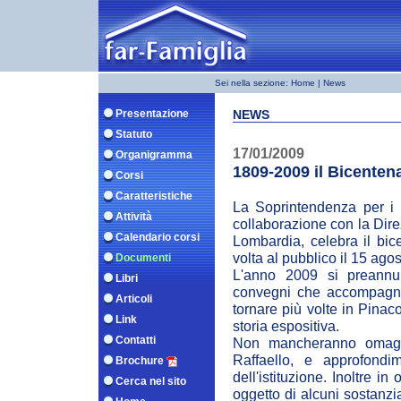
Sei nella sezione:
Home
| News
Presentazione
NEWS
Statuto
17/01/2009
Organigramma
1809-2009 il Bicentena
Corsi
Caratteristiche
La Soprintendenza per i B
Attività
collaborazione con la Dire
Calendario corsi
Lombardia, celebra il bic
volta al pubblico il 15 ag
Documenti
L'anno 2009 si preannun
Libri
convegni che accompagner
Articoli
tornare più volte in Pinac
Link
storia espositiva.
Contatti
Non mancheranno omaggi 
Raffaello, e approfondim
Brochure
dell'istituzione. Inoltre i
Cerca nel sito
oggetto di alcuni sostanzial