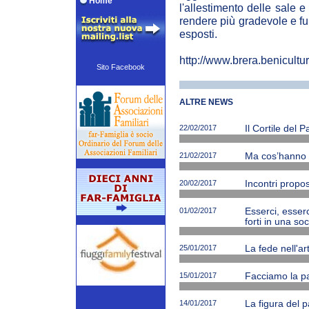
Home
l'allestimento delle sale e
rendere più gradevole e fu
esposti.
http://www.brera.benicultura
Sito Facebook
ALTRE NEWS
22/02/2017
Il Cortile del 
21/02/2017
Ma cos’hanno ne
20/02/2017
Incontri propos
01/02/2017
Esserci, esserc
forti in una soc
25/01/2017
La fede nell'ar
15/01/2017
Facciamo la p
14/01/2017
La figura del p