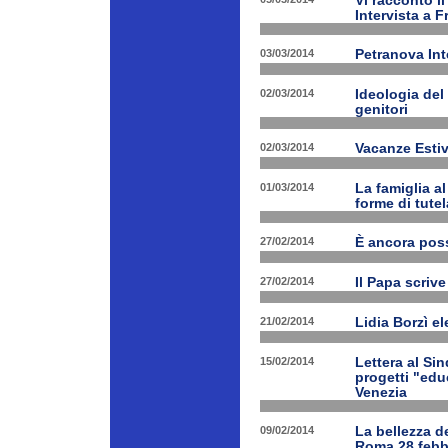
Vi racconto i
Intervista a 
03/03/2014
Petranova Int
02/03/2014
Ideologia del
genitori
02/03/2014
Vacanze Estiv
01/03/2014
La famiglia a
forme di tutel
27/02/2014
È ancora poss
27/02/2014
Il Papa scrive
21/02/2014
Lidia Borzì el
15/02/2014
Lettera al Si
progetti "edu
Venezia
09/02/2014
La bellezza de
Roma 28 febbr