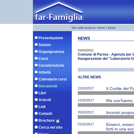
Sei nella sezione:
Home
| News
Presentazione
NEWS
Statuto
03/03/2011
Organigramma
Comune di Parma - Agenzia per la
Corsi
Inaugurazione del "Laboratorio G
Caratteristiche
Attività
ALTRE NEWS
Calendario corsi
Documenti
22/02/2017
Il Cortile del 
Libri
Articoli
21/02/2017
Ma cos’hanno ne
Link
20/02/2017
Incontri propos
Contatti
Brochure
01/02/2017
Esserci, esserc
Cerca nel sito
forti in una soc