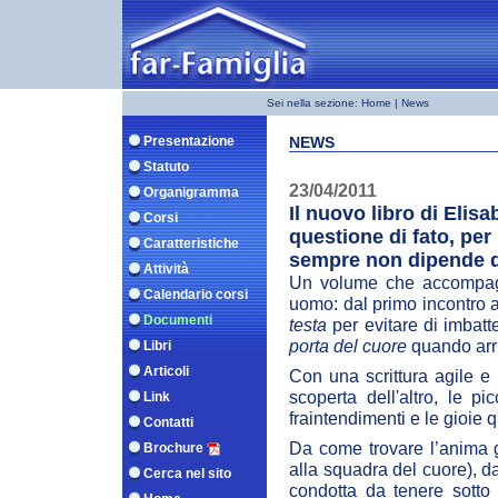
Sei nella sezione:
Home
| News
Presentazione
NEWS
Statuto
23/04/2011
Organigramma
Il nuovo libro di Elis
Corsi
questione di fato, per
Caratteristiche
sempre non dipende da
Attività
Un volume che accompagna
Calendario corsi
uomo: dal primo incontro agl
Documenti
testa
per evitare di imbatt
porta del cuore
quando arri
Libri
Articoli
Con una scrittura agile e 
scoperta dell'altro, le p
Link
fraintendimenti e le gioie q
Contatti
Da come trovare l’anima ge
Brochure
alla squadra del cuore), da
Cerca nel sito
condotta da tenere sotto