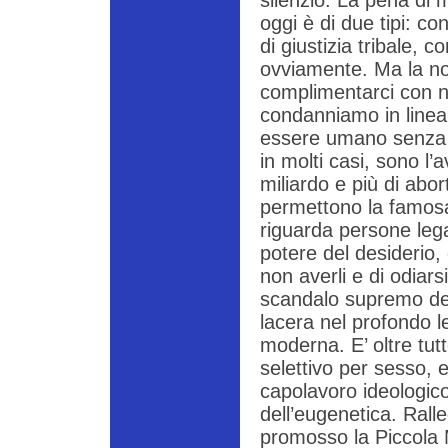
silenzio. La pena di m
oggi è di due tipi: 
di giustizia tribale,
ovviamente. Ma la no
complimentarci con n
condanniamo in linea 
essere umano senza g
in molti casi, sono l’a
miliardo e più di abor
permettono la famosa
riguarda persone lega
potere del desiderio, 
non averli e di odiars
scandalo supremo del
lacera nel profondo le
moderna. E’ oltre tutt
selettivo per sesso, e
capolavoro ideologico
dell’eugenetica. Rall
promosso la Piccola