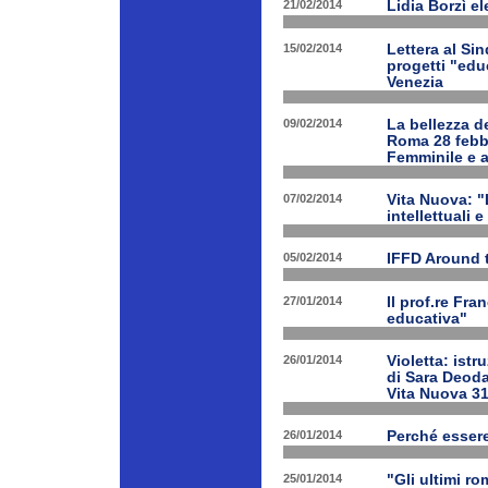
21/02/2014
Lidia Borzì el
15/02/2014
Lettera al Si
progetti "edu
Venezia
09/02/2014
La bellezza de
Roma 28 febbr
Femminile e a
07/02/2014
Vita Nuova: "L
intellettuali 
05/02/2014
IFFD Around 
27/01/2014
Il prof.re Fr
educativa"
26/01/2014
Violetta: istr
di Sara Deoda
Vita Nuova 3
26/01/2014
Perché esser
25/01/2014
"Gli ultimi r