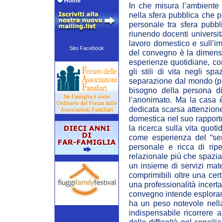
Home
In che misura l’ambiente 
nella sfera pubblica che p
personale tra sfera pubbl
riunendo docenti universita
lavoro domestico e sull’im
Sito Facebook
del convegno è la dimensi
esperienze quotidiane, come 
gli stili di vita negli sp
separazione dal mondo (pub
bisogno della persona di
l’anonimato. Ma la casa è
dedicata scarsa attenzione
domestica nel suo rapporto 
la ricerca sulla vita quot
come esperienza del “sent
personale e ricca di ripe
relazionale più che spazial
un insieme di servizi mat
comprimibili oltre una cer
una professionalità incerta
convegno intende esplorare 
ha un peso notevole nella
indispensabile ricorrere 