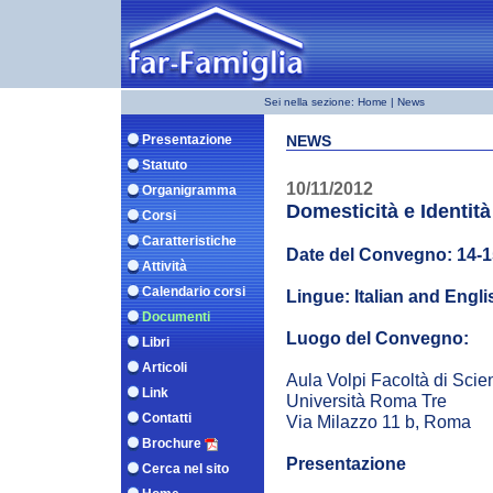
Sei nella sezione:
Home
| News
Presentazione
NEWS
Statuto
10/11/2012
Organigramma
Domesticità e Identità
Corsi
Caratteristiche
Date del Convegno: 14-
Attività
Calendario corsi
Lingue: Italian and Engli
Documenti
Luogo del Convegno:
Libri
Articoli
Aula Volpi Facoltà di Sci
Link
Università Roma Tre
Contatti
Via Milazzo 11 b, Roma
Brochure
Presentazione
Cerca nel sito