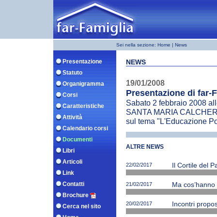
Sei nella sezione:
Home
| News
Presentazione
NEWS
Statuto
19/01/2008
Organigramma
Presentazione di far-F
Corsi
Sabato 2 febbraio 2008 
Caratteristiche
SANTA MARIA CALCHERA, la
Attività
sul tema "L'Educazione Pos
Calendario corsi
Documenti
ALTRE NEWS
Libri
Articoli
22/02/2017
Il Cortile del 
Link
Contatti
21/02/2017
Ma cos’hanno ne
Brochure
20/02/2017
Incontri propos
Cerca nel sito