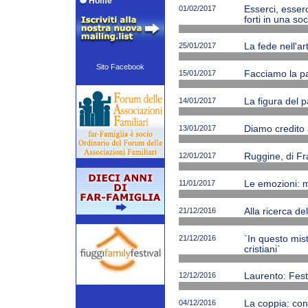
Home
01/02/2017
Esserci, esserc
forti in una soc
25/01/2017
La fede nell'ar
Sito Facebook
15/01/2017
Facciamo la p
14/01/2017
La figura del p
13/01/2017
Diamo credito 
12/01/2017
Ruggine, di Fr
11/01/2017
Le emozioni: m
21/12/2016
Alla ricerca de
21/12/2016
`In questo mi
cristiani`
12/12/2016
Laurento: Fest
04/12/2016
La coppia: cono