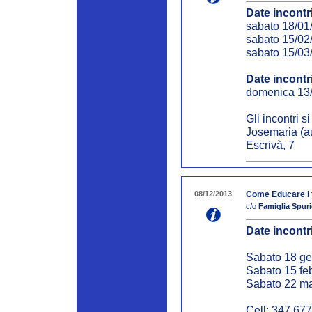
Date incontri
sabato 18/01
sabato 15/02
sabato 15/03
Date incontri
domenica 13/
Gli incontri 
Josemaria (a
Escrivà, 7
08/12/2013
Come Educare i t
c/o
Famiglia Spur
Date incontri
Sabato 18 ge
Sabato 15 fe
Sabato 22 ma
Cell: 347.67