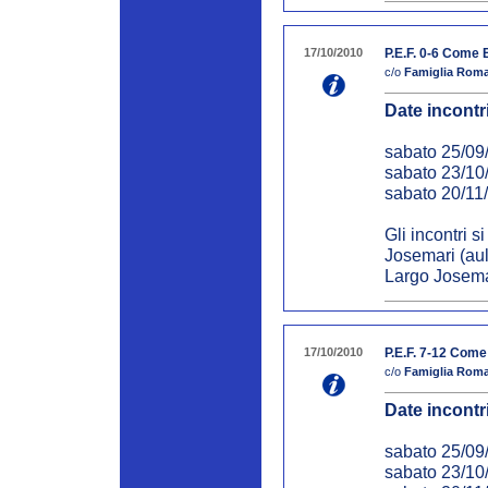
17/10/2010
P.E.F. 0-6 Come E
c/o
Famiglia Rom
Date incontri
sabato 25/09/
sabato 23/10/
sabato 20/11/
Gli incontri 
Josemari (aul
Largo Josema
17/10/2010
P.E.F. 7-12 Come 
c/o
Famiglia Rom
Date incontri
sabato 25/09/
sabato 23/10/