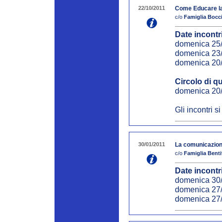
22/10/2011
Come Educare la
c/o
Famiglia Bocc
Date incontri
domenica 25/
domenica 23/
domenica 20/1
Circolo di q
domenica 20/1
Gli incontri s
30/01/2011
La comunicazione
c/o
Famiglia Bent
Date incontri
domenica 30/
domenica 27/
domenica 27/