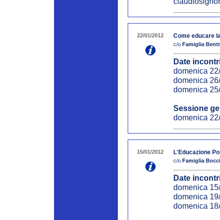
claudiosign
22/01/2012
Come educare la
c/o
Famiglia Bent
Date incontri
domenica 22/
domenica 26/
domenica 25/
Sessione ge
domenica 22/
15/01/2012
L'Educazione Po
c/o
Famiglia Bocc
Date incontri
domenica 15/
domenica 19/
domenica 18/