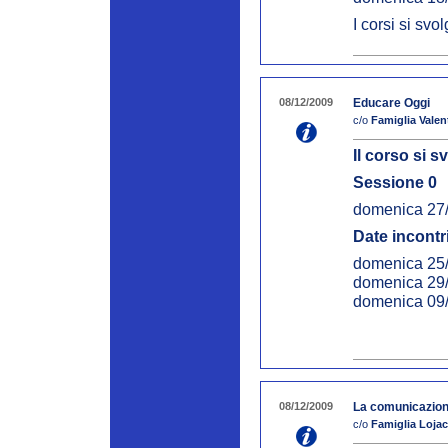
I corsi si svo
08/12/2009
Educare Oggi
c/o
Famiglia Valen
Il corso si 
Sessione 0
domenica 27
Date incontri
domenica 25/
domenica 29/
domenica 09/
08/12/2009
La comunicazione
c/o
Famiglia Loja