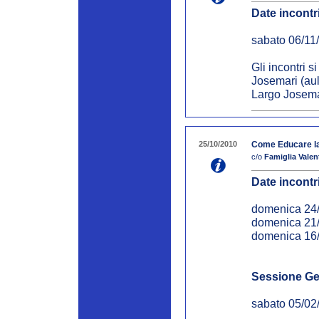
Date incontri
sabato 06/11/
Gli incontri 
Josemari (aul
Largo Josema
25/10/2010
Come Educare la
c/o
Famiglia Valen
Date incontri
domenica 24
domenica 21
domenica 16
Sessione Ge
sabato 05/02