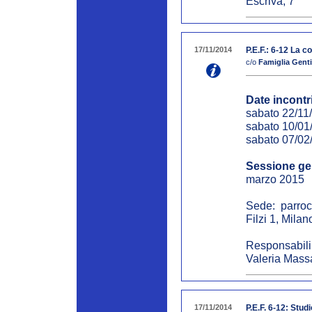
Escrivà, 7
17/11/2014
P.E.F.: 6-12 La c
c/o
Famiglia Genti
Date incontri
sabato 22/11
sabato 10/01
sabato 07/02
Sessione ge
marzo 2015
Sede: parro
Filzi 1, Milan
Responsabili
Valeria Mass
17/11/2014
P.E.F. 6-12: Studi