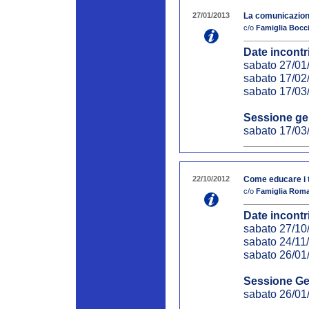
27/01/2013
La comunicazione
c/o
Famiglia Bocc
Date incontri
sabato 27/01
sabato 17/02
sabato 17/03
Sessione ge
sabato 17/03
22/10/2012
Come educare i tu
c/o
Famiglia Rom
Date incontri
sabato 27/10
sabato 24/11
sabato 26/01
Sessione Ge
sabato 26/01