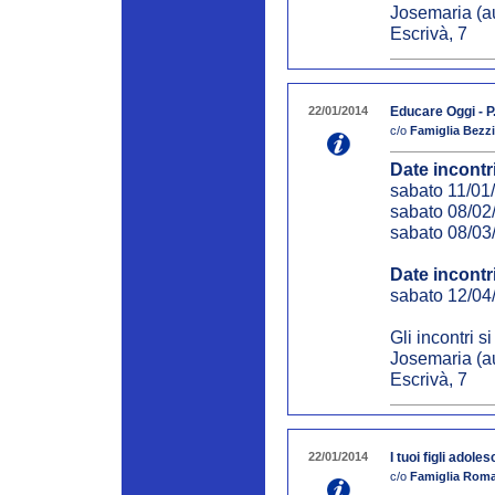
Josemaria (a
Escrivà, 7
22/01/2014
Educare Oggi - P.
c/o
Famiglia Bezzi
Date incontri
sabato 11/01
sabato 08/02
sabato 08/03
Date incontri
sabato 12/04
Gli incontri 
Josemaria (a
Escrivà, 7
22/01/2014
I tuoi figli adole
c/o
Famiglia Rom