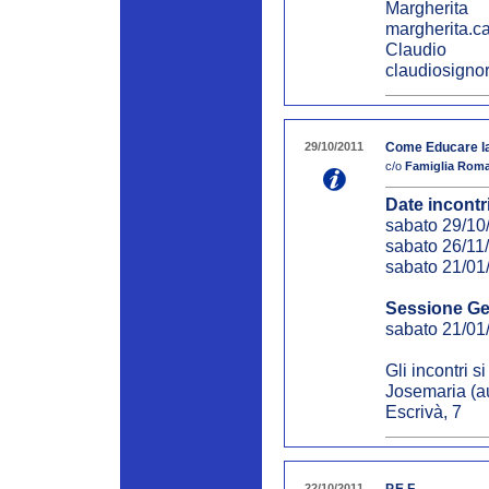
Margher
margherita.ca
Claudio
claudiosign
29/10/2011
Come Educare la
c/o
Famiglia Rom
Date incontri
sabato 29/10
sabato 26/11
sabato 21/01
Sessione Ge
sabato 21/01
Gli incontri 
Josemaria (a
Escrivà, 7
22/10/2011