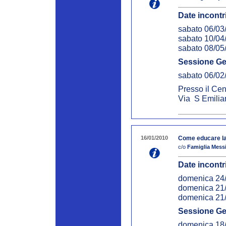
Date incontri
sabato 06/03/
sabato 10/04/
sabato 08/05/
Sessione Gen
sabato 06/02/
Presso il Cen
Via S Emilia
16/01/2010
Come educare la
c/o
Famiglia Mess
Date incontri
domenica 24/
domenica 21/
domenica 21/
Sessione Ge
domenica 18/