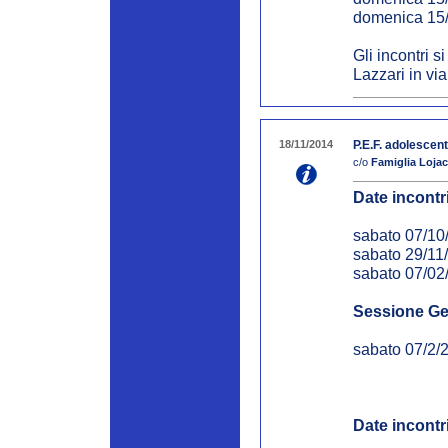
domenica 15/
Gli incontri s
Lazzari in v
18/11/2014
P.E.F. adolescenti
c/o
Famiglia Loja
Date incontri
sabato 07/10
sabato 29/11
sabato 07/02
Sessione Ge
sabato 07/2/
Date incontri