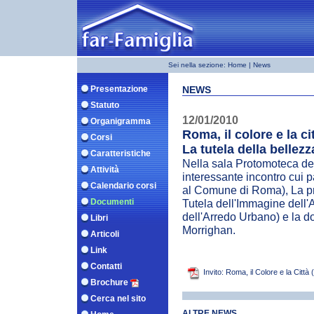
Sei nella sezione:
Home
| News
Presentazione
NEWS
Statuto
12/01/2010
Organigramma
Roma, il colore e la cit
Corsi
La tutela della belle
Caratteristiche
Nella sala Protomoteca del
Attività
interessante incontro cui 
Calendario corsi
al Comune di Roma), La pr
Documenti
Tutela dell'Immagine dell'
dell'Arredo Urbano) e la d
Libri
Morrighan.
Articoli
Link
Contatti
Invito: Roma, il Colore e la Città
Brochure
Cerca nel sito
ALTRE NEWS