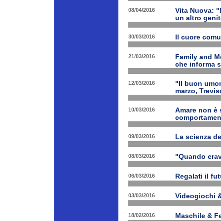
08/04/2016
Vita Nuova: "N
un altro geni
30/03/2016
Il cuore com
21/03/2016
Family and M
che informa s
12/03/2016
"Il buon umor
marzo, Trevis
10/03/2016
Amare non è s
comportament
09/03/2016
La scienza d
08/03/2016
"Quando erav
06/03/2016
Regalati il fu
03/03/2016
Videogiochi &
18/02/2016
Maschile & F