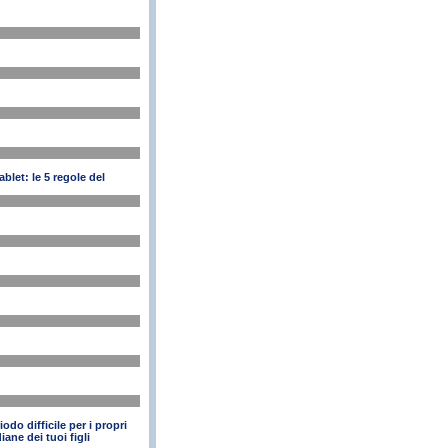
blet: le 5 regole del
odo difficile per i propri
iane dei tuoi figli