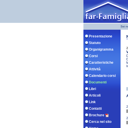
Sei n
Presentazione
Statuto
2
Organigramma
V
Corsi
D
D
Caratteristiche
M
I
Attività
Calendario corsi
Documenti
Libri
Articoli
Link
2
Contatti
Brochure
2
Cerca nel sito