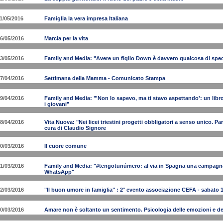
1/05/2016
Famiglia la vera impresa Italiana
6/05/2016
Marcia per la vita
3/05/2016
Family and Media: "Avere un figlio Down è davvero qualcosa di spec
7/04/2016
Settimana della Mamma - Comunicato Stampa
9/04/2016
Family and Media: "'Non lo sapevo, ma ti stavo aspettando': un libro
i giovani"
8/04/2016
Vita Nuova: "Nei licei triestini progetti obbligatori a senso unico. Par
cura di Claudio Signore
0/03/2016
Il cuore comune
1/03/2016
Family and Media: "#tengotunúmero: al via in Spagna una campagna 
WhatsApp"
2/03/2016
"Il buon umore in famiglia" : 2° evento associazione CEFA - sabato 
0/03/2016
Amare non è soltanto un sentimento. Psicologia delle emozioni e d