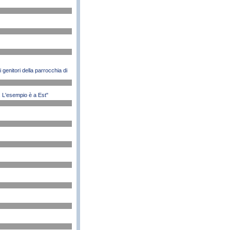
 genitori della parrocchia di
o. L'esempio è a Est"