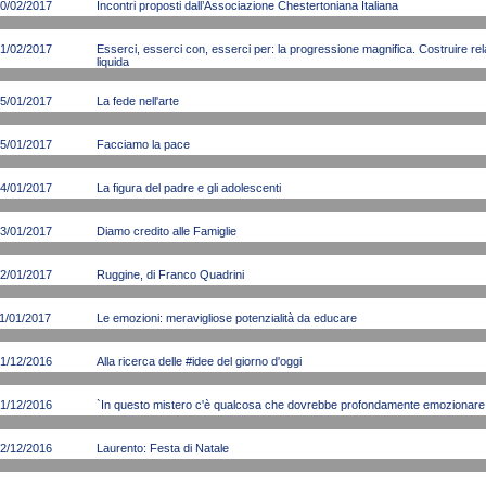
0/02/2017
Incontri proposti dall’Associazione Chestertoniana Italiana
1/02/2017
Esserci, esserci con, esserci per: la progressione magnifica. Costruire rela
liquida
5/01/2017
La fede nell'arte
5/01/2017
Facciamo la pace
4/01/2017
La figura del padre e gli adolescenti
3/01/2017
Diamo credito alle Famiglie
2/01/2017
Ruggine, di Franco Quadrini
1/01/2017
Le emozioni: meravigliose potenzialità da educare
1/12/2016
Alla ricerca delle #idee del giorno d'oggi
1/12/2016
`In questo mistero c'è qualcosa che dovrebbe profondamente emozionare i 
2/12/2016
Laurento: Festa di Natale