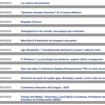
9/03/2016
La scienza del perdono
8/03/2016
"Quando eravamo femmine" di Costanza Miriano
6/03/2016
Regalati il futuro
3/03/2016
Videogiochi & reti sociali: una mappa per orientarsi
8/02/2016
Maschile & Femminile nel progetto educativo
0/02/2016
Ugo Borghello: "I fondamentali dell'amore umano" edizioni Ares
8/02/2016
Ti Perdono? La psicologia del perdono: aspetti clinici e terapeutici
5/02/2016
Save the date: Conferenza Stampa Presentazione "Per un web sicuro
4/02/2016
Adozioni da parte di coppie gay: ideologie a parte, cosa ci dice la re
9/01/2016
Conferenze Bassano del Grappa - 2016
9/01/2016
Family and Media: "Intervista a José María Corominas, Presidente de
Estudios de la Educación (IEEE)"