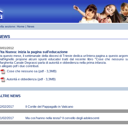
ella sezione:
Home
| News
NEWS
0/01/2012
ita Nuova: inizia la pagina sull'educazione
a questo mese, il settimanale della diocesi di Trieste dedica un'intera pagina a questo argom
all'Agnello propone alcuni spunti educativi tratti dal recente libro "Cose che nessuno 
argherita Canale Degrassi parla di autorità e obbedienza nella prima infanzia.
n allegato pdf i due contributi.
Cose che nessuno sa (pdf - 3,3MB)
Autorità e obbedienza (pdf - 3,3MB)
ALTRE NEWS
2/02/2017
Il Cortile del Pappagallo in Vaticano
1/02/2017
Ma cos’hanno nella testa? Il cervello degli adolescenti