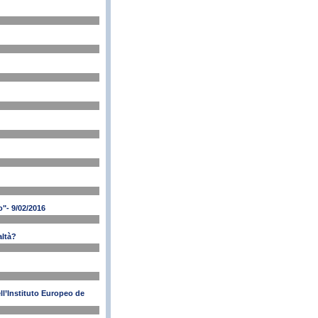
"- 9/02/2016
altà?
ll’Instituto Europeo de