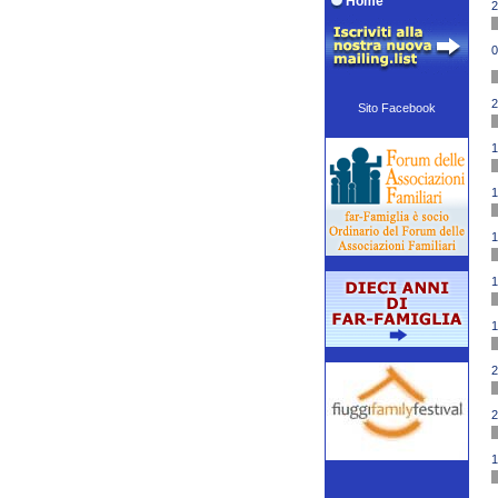
Home
2
0
2
Sito Facebook
1
1
1
1
1
2
2
1