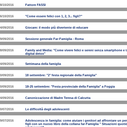
8/10/2016
Fattore FASSI
6/10/2016
"Come essere felici con 1, 2, 3... figli?"
4/09/2016
Giocare: il modo più divertente di educare
9/09/2016
Sessione generale Far-Famiglia - Roma
8/09/2016
Family and Media: "Come vivere felici e sereni senza smartphone e ta
digital detox"
4/09/2016
Settimana della famiglia
0/09/2016
18 settembre: "2° festa regionale della Famiglia"
0/09/2016
18-25 settembre: "Festa provinciale della Famiglia" a Foggia
4/09/2016
Canonizzazione di Madre Teresa di Calcutta
0/07/2016
Le difficoltà degli adolescenti
9/07/2016
Adolescenza in famiglia: come aiutare i genitori ad affrontare un peri
figli con un nuovo libro della collana far-Famiglia " Situazioni quotid