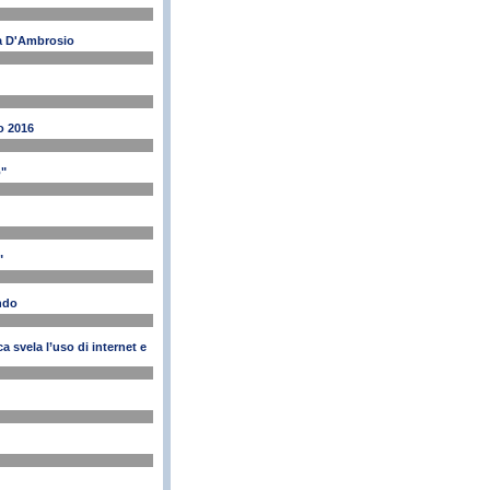
rea D'Ambrosio
io 2016
o"
"
ondo
 svela l’uso di internet e