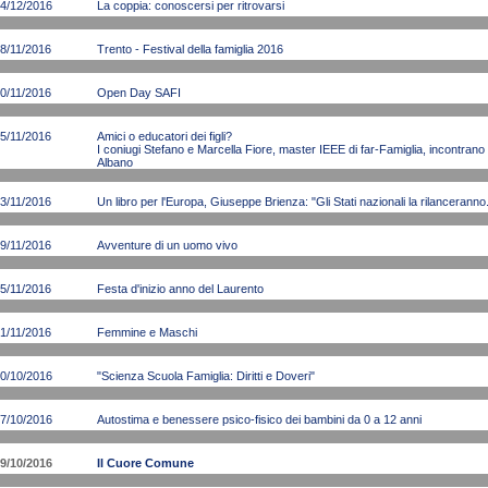
4/12/2016
La coppia: conoscersi per ritrovarsi
8/11/2016
Trento - Festival della famiglia 2016
0/11/2016
Open Day SAFI
5/11/2016
Amici o educatori dei figli?
I coniugi Stefano e Marcella Fiore, master IEEE di far-Famiglia, incontrano i
Albano
3/11/2016
Un libro per l'Europa, Giuseppe Brienza: "Gli Stati nazionali la rilancerann
9/11/2016
Avventure di un uomo vivo
5/11/2016
Festa d'inizio anno del Laurento
1/11/2016
Femmine e Maschi
0/10/2016
"Scienza Scuola Famiglia: Diritti e Doveri"
7/10/2016
Autostima e benessere psico-fisico dei bambini da 0 a 12 anni
9/10/2016
Il Cuore Comune