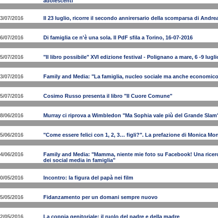
adolescenti"
3/07/2016
Il 23 luglio, ricorre il secondo annirersario della scomparsa di And
6/07/2016
Di famiglia ce n'è una sola. Il PdF sfila a Torino, 16-07-2016
5/07/2016
"Il libro possibile" XVI edizione festival - Polignano a mare, 6 -9 lugl
3/07/2016
Family and Media: "La famiglia, nucleo sociale ma anche economic
5/07/2016
Cosimo Russo presenta il libro "Il Cuore Comune"
8/06/2016
Murray ci riprova a Wimbledon "Ma Sophia vale più del Grande Slam
5/06/2016
"Come essere felici con 1, 2, 3… figli?". La prefazione di Monica M
4/06/2016
Family and Media: "Mamma, niente mie foto su Facebook! Una ricerca
dei social media in famiglia"
0/05/2016
Incontro: la figura del papà nei film
5/05/2016
Fidanzamento per un domani sempre nuovo
2/05/2016
La coppia genitoriale: il ruolo del padre e della madre