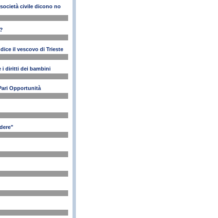
società civile dicono no
o?
dice il vescovo di Trieste
i diritti dei bambini
 Pari Opportunità
idere"