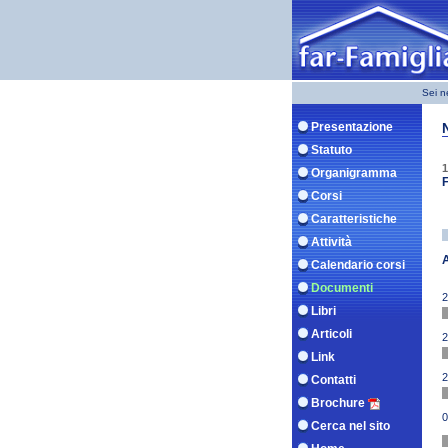
Sei n
Presentazione
Statuto
1
Organigramma
F
Corsi
Caratteristiche
Attività
Calendario corsi
Documenti
2
Libri
Articoli
2
Link
2
Contatti
Brochure
0
Cerca nel sito