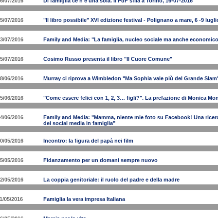
6/07/2016
Di famiglia ce n'è una sola. Il PdF sfila a Torino, 16-07-2016
5/07/2016
"Il libro possibile" XVI edizione festival - Polignano a mare, 6 -9 lugl
3/07/2016
Family and Media: "La famiglia, nucleo sociale ma anche economic
5/07/2016
Cosimo Russo presenta il libro "Il Cuore Comune"
8/06/2016
Murray ci riprova a Wimbledon "Ma Sophia vale più del Grande Slam
5/06/2016
"Come essere felici con 1, 2, 3… figli?". La prefazione di Monica M
4/06/2016
Family and Media: "Mamma, niente mie foto su Facebook! Una ricerca
dei social media in famiglia"
0/05/2016
Incontro: la figura del papà nei film
5/05/2016
Fidanzamento per un domani sempre nuovo
2/05/2016
La coppia genitoriale: il ruolo del padre e della madre
1/05/2016
Famiglia la vera impresa Italiana