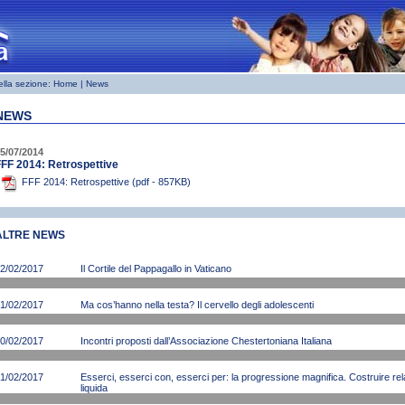
ella sezione:
Home
| News
NEWS
5/07/2014
FF 2014: Retrospettive
FFF 2014: Retrospettive (pdf - 857KB)
ALTRE NEWS
2/02/2017
Il Cortile del Pappagallo in Vaticano
1/02/2017
Ma cos’hanno nella testa? Il cervello degli adolescenti
0/02/2017
Incontri proposti dall’Associazione Chestertoniana Italiana
1/02/2017
Esserci, esserci con, esserci per: la progressione magnifica. Costruire rela
liquida