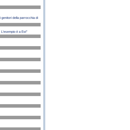
 genitori della parrocchia di
o. L'esempio è a Est"