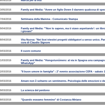
6/05/2016
Marcia per la vita
3/05/2016
Family and Media: "Avere un figlio Down è davvero qualcosa di spec
7/04/2016
Settimana della Mamma - Comunicato Stampa
9/04/2016
Family and Media: "'Non lo sapevo, ma ti stavo aspettando': un libro
i giovani"
8/04/2016
Vita Nuova: "Nei licei triestini progetti obbligatori a senso unico. Par
cura di Claudio Signore
0/03/2016
Il cuore comune
1/03/2016
Family and Media: "#tengotunúmero: al via in Spagna una campagna 
WhatsApp"
2/03/2016
"Il buon umore in famiglia" : 2° evento associazione CEFA - sabato 
0/03/2016
Amare non è soltanto un sentimento. Psicologia delle emozioni e d
9/03/2016
La scienza del perdono
8/03/2016
"Quando eravamo femmine" di Costanza Miriano