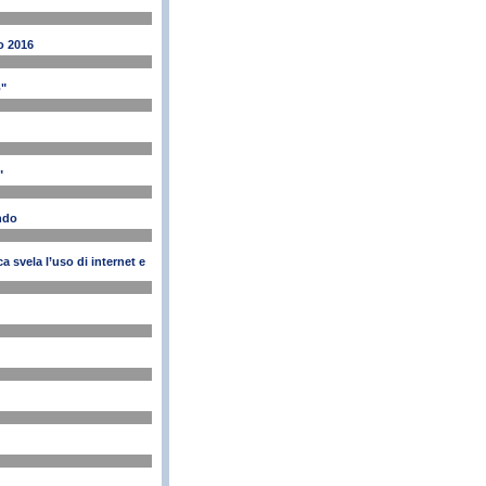
io 2016
o"
"
ondo
 svela l’uso di internet e