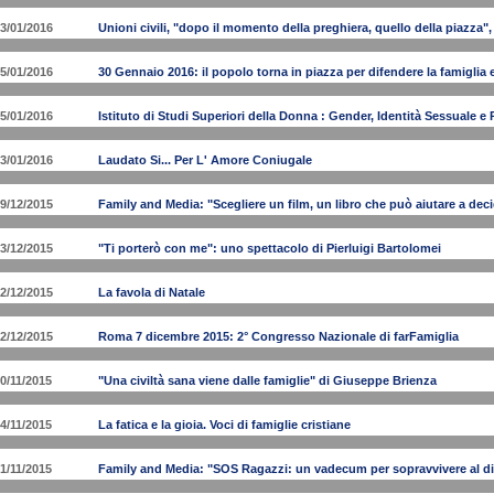
3/01/2016
Unioni civili, "dopo il momento della preghiera, quello della piazza", 
5/01/2016
30 Gennaio 2016: il popolo torna in piazza per difendere la famiglia e 
5/01/2016
Istituto di Studi Superiori della Donna : Gender, Identità Sessuale e
3/01/2016
Laudato Si... Per L' Amore Coniugale
9/12/2015
Family and Media: "Scegliere un film, un libro che può aiutare a dec
3/12/2015
"Ti porterò con me": uno spettacolo di Pierluigi Bartolomei
2/12/2015
La favola di Natale
2/12/2015
Roma 7 dicembre 2015: 2° Congresso Nazionale di farFamiglia
0/11/2015
"Una civiltà sana viene dalle famiglie" di Giuseppe Brienza
4/11/2015
La fatica e la gioia. Voci di famiglie cristiane
1/11/2015
Family and Media: "SOS Ragazzi: un vadecum per sopravvivere al di