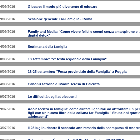
4/09/2016
Giocare: il modo più divertente di educare
9/09/2016
Sessione generale Far-Famiglia - Roma
8/09/2016
Family and Media: "Come vivere felici e sereni senza smartphone e ta
digital detox"
4/09/2016
Settimana della famiglia
0/09/2016
18 settembre: "2° festa regionale della Famiglia"
0/09/2016
18-25 settembre: "Festa provinciale della Famiglia" a Foggia
4/09/2016
Canonizzazione di Madre Teresa di Calcutta
0/07/2016
Le difficoltà degli adolescenti
9/07/2016
Adolescenza in famiglia: come aiutare i genitori ad affrontare un peri
figli con un nuovo libro della collana far-Famiglia " Situazioni quotid
adolescenti"
3/07/2016
Il 23 luglio, ricorre il secondo annirersario della scomparsa di And