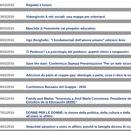
6/03/2016
Regalati il futuro
3/03/2016
Videogiochi & reti sociali: una mappa per orientarsi
8/02/2016
Maschile & Femminile nel progetto educativo
0/02/2016
Ugo Borghello: "I fondamentali dell'amore umano" edizioni Ares
8/02/2016
Ti Perdono? La psicologia del perdono: aspetti clinici e terapeutici
5/02/2016
Save the date: Conferenza Stampa Presentazione "Per un web sicuro
4/02/2016
Adozioni da parte di coppie gay: ideologie a parte, cosa ci dice la re
9/01/2016
Conferenze Bassano del Grappa - 2016
9/01/2016
Family and Media: "Intervista a José María Corominas, Presidente de
Estudios de la Educación (IEEE)"
7/01/2016
DONNE PER LE DONNE: le donne della politica, della cultura e della 
all'utero in affitto
4/01/2016
Stepchild adoption e utero in affitto, perchè le famiglie dicono di n