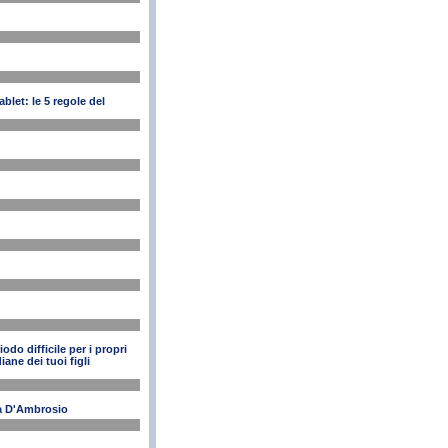
blet: le 5 regole del
odo difficile per i propri
iane dei tuoi figli
rea D'Ambrosio