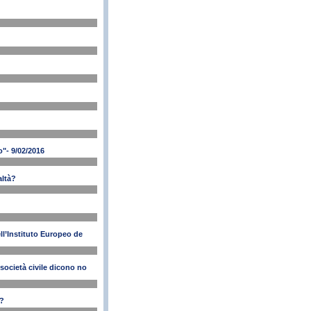
"- 9/02/2016
altà?
ll’Instituto Europeo de
società civile dicono no
o?