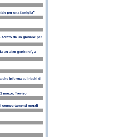
iale per una famiglia"
 scritto da un giovane per
la un altro genitore", a
che informa sui rischi di
12 marzo, Treviso
ei comportamenti morali