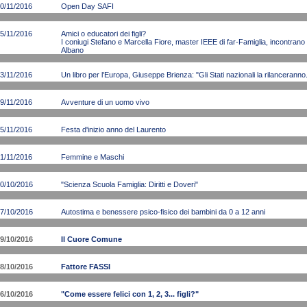
0/11/2016
Open Day SAFI
5/11/2016
Amici o educatori dei figli?
I coniugi Stefano e Marcella Fiore, master IEEE di far-Famiglia, incontrano i
Albano
3/11/2016
Un libro per l'Europa, Giuseppe Brienza: "Gli Stati nazionali la rilancerann
9/11/2016
Avventure di un uomo vivo
5/11/2016
Festa d'inizio anno del Laurento
1/11/2016
Femmine e Maschi
0/10/2016
"Scienza Scuola Famiglia: Diritti e Doveri"
7/10/2016
Autostima e benessere psico-fisico dei bambini da 0 a 12 anni
9/10/2016
Il Cuore Comune
8/10/2016
Fattore FASSI
6/10/2016
"Come essere felici con 1, 2, 3... figli?"