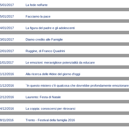
5/01/2017
La fede nell'arte
5/01/2017
Facciamo la pace
4/01/2017
La figura del padre e gli adolescenti
3/01/2017
Diamo credito alle Famiglie
2/01/2017
Ruggine, di Franco Quadrini
1/01/2017
Le emozioni: meravigliose potenzialità da educare
1/12/2016
Alla ricerca delle #idee del giorno d'oggi
1/12/2016
`In questo mistero c'è qualcosa che dovrebbe profondamente emozionare i 
2/12/2016
Laurento: Festa di Natale
4/12/2016
La coppia: conoscersi per ritrovarsi
8/11/2016
Trento - Festival della famiglia 2016