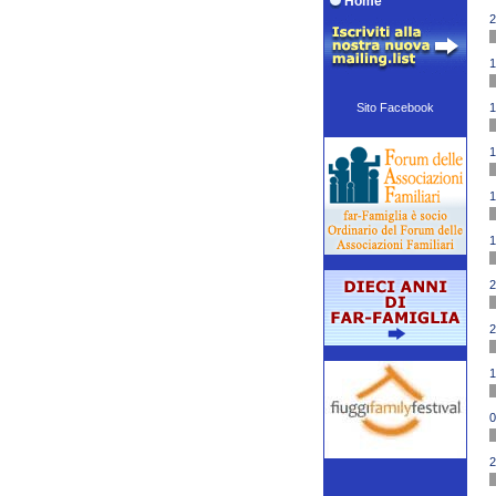
Home
2
1
Sito Facebook
1
1
1
1
2
2
1
0
2