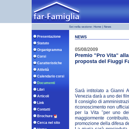
Sei nella sezione:
Home
| News
Presentazione
NEWS
Statuto
05/08/2009
Organigramma
Premio "Pro Vita" all
Corsi
proposta del Fiuggi Fa
Caratteristiche
Attività
Calendario corsi
Documenti
Libri
Sarà intitolato a Gianni 
Venezia darà a uno dei fil
Articoli
Il consiglio di amministrazi
Link
riconoscimento non ufficia
Contatti
per la Vita "per uno de
Brochure
maggiormente contribuito,
Cerca nel sito
promozione della difesa de
La giuria sarà presieduta 