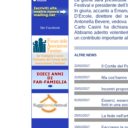
Home
Festival e presidente dell'I
In giuria, accanto a Eman
D'Ercole, direttore del 
Antonella Bevere, vedova del
Carlo Casini ha dichiarat
Sito Facebook
Abbiamo aderito volentieri
un contributo importante a
ALTRE NEWS
22/02/2017
Il Cortile del 
21/02/2017
Ma cos’hanno ne
20/02/2017
Incontri propos
01/02/2017
Esserci, esserc
forti in una soc
25/01/2017
La fede nell'ar
15/01/2017
Facciamo la p