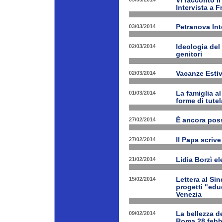
Vi racconto i
Intervista a 
03/03/2014
Petranova Int
02/03/2014
Ideologia del
genitori
02/03/2014
Vacanze Estiv
01/03/2014
La famiglia a
forme di tutel
27/02/2014
È ancora poss
27/02/2014
Il Papa scrive
21/02/2014
Lidia Borzì el
15/02/2014
Lettera al Si
progetti "edu
Venezia
09/02/2014
La bellezza de
Roma 28 febbr