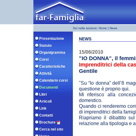
Sei nella sezione:
Home
| News
Presentazione
NEWS
Statuto
15/06/2010
Organigramma
"IO DONNA", il femmin
Corsi
Imprenditrici della ca
Caratteristiche
Gentile
Attività
Calendario corsi
"Su “Io donna” dell’8 magg
Documenti
questione è proprio qui.
Mi riferisco alla concez
Libri
domestico.
Articoli
Quando ci renderemo conto
Link
di imprenditrici della famig
Contatti
Riapriamo il dibattito s
Brochure
relazione alla tipologia e a
Cerca nel sito