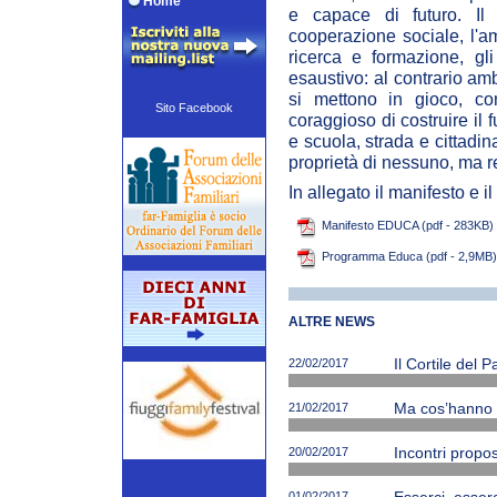
Home
e capace di futuro. Il 
cooperazione sociale, l'amm
ricerca e formazione, gl
esaustivo: al contrario am
si mettono in gioco, c
Sito Facebook
coraggioso di costruire il 
e scuola, strada e cittad
proprietà di nessuno, ma r
In allegato il manifesto e 
Manifesto EDUCA (pdf - 283KB)
Programma Educa (pdf - 2,9MB)
ALTRE NEWS
22/02/2017
Il Cortile del 
21/02/2017
Ma cos’hanno ne
20/02/2017
Incontri propos
01/02/2017