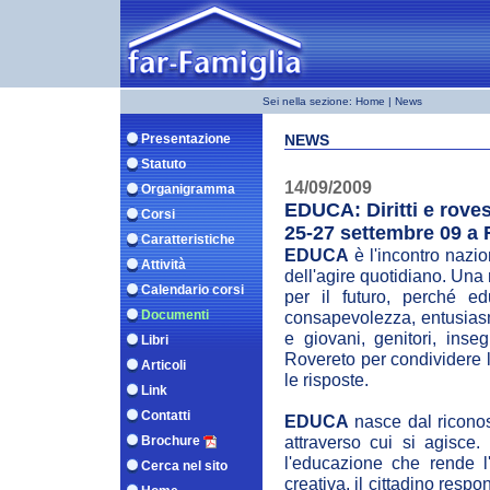
Sei nella sezione:
Home
| News
Presentazione
NEWS
Statuto
14/09/2009
Organigramma
EDUCA: Diritti e rove
Corsi
25-27 settembre 09 a 
Caratteristiche
EDUCA
è l'incontro nazio
Attività
dell'agire quotidiano. Un
Calendario corsi
per il futuro, perché e
Documenti
consapevolezza, entusiasm
e giovani, genitori, inse
Libri
Rovereto per condividere 
Articoli
le risposte.
Link
Contatti
EDUCA
nasce dal riconos
attraverso cui si agisce. 
Brochure
l'educazione che rende 
Cerca nel sito
creativa, il cittadino resp