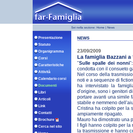
Sei nella sezione:
Home
| News
Presentazione
NEWS
Statuto
23/09/2009
Organigramma
La famiglia Bazzani a 
Corsi
"
Sulle spalle dei nonni
"
Caratteristiche
condotta con il consueto 
Attività
Nel corso della trasmissio
Calendario corsi
noti e a sequenze di fictio
ha intervistato la famigl
Documenti
d'origine, sono i genitori 
Libri
portare avanti una simile 
Articoli
stabile e nemmeno dell'aiu
Link
Cristina ha colpito per la 
Contatti
ampiamente ripagato.
Mauro ha dimostrato una pre
Brochure
I figli hanno colpito per la
Cerca nel sito
la trasmissione e hanno co