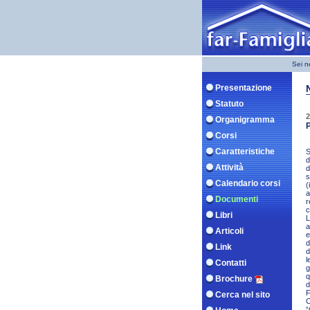
Sei n
Presentazione
Statuto
2
Organigramma
P
Corsi
Caratteristiche
S
d
Attività
d
s
Calendario corsi
(
a
Documenti
r
c
Libri
L
a
Articoli
e
d
Link
d
l
Contatti
g
q
Brochure
d
F
Cerca nel sito
C
“