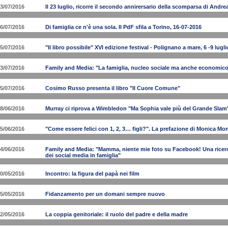
3/07/2016
Il 23 luglio, ricorre il secondo annirersario della scomparsa di And
6/07/2016
Di famiglia ce n'è una sola. Il PdF sfila a Torino, 16-07-2016
5/07/2016
"Il libro possibile" XVI edizione festival - Polignano a mare, 6 -9 lugl
3/07/2016
Family and Media: "La famiglia, nucleo sociale ma anche economic
5/07/2016
Cosimo Russo presenta il libro "Il Cuore Comune"
8/06/2016
Murray ci riprova a Wimbledon "Ma Sophia vale più del Grande Slam
5/06/2016
"Come essere felici con 1, 2, 3… figli?". La prefazione di Monica M
4/06/2016
Family and Media: "Mamma, niente mie foto su Facebook! Una ricerca
dei social media in famiglia"
0/05/2016
Incontro: la figura del papà nei film
5/05/2016
Fidanzamento per un domani sempre nuovo
2/05/2016
La coppia genitoriale: il ruolo del padre e della madre