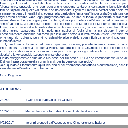
ffinate, perfezionate, condotte fino ai limiti estremi, analizzandole fin nei minimi part
’allenamento, strategie che oggi possono e debbono andare a vantaggio e beneficio delle
ffinché si produca quell’evoluzione che ha condotto il genere umano ai vertici della scala e
ermamente penso in qualità di credente, alla particolare “missione” imposta da Dio alle sue cr
gni sforzo sarebbe vano, ogni progresso caduco, se non ci fosse la possibilità di trasmetter
osteri. Vero è che ogni foglia, presto o tardi, dovrà pur cadere dall’albero: è nell’ordine natu
inché è attaccata al ramo, ha l’obbligo etico di produrre linfa per la pianta intera e quando 
ffatto, perché, tornando alle radici, diventerà humus, concime, alimento indispensabile alla vit
n altre forme, appartiene. E io, nella mia qualità di foglia che ha già vissuto il suo au
ecessariamente cadendo dal ramo per lasciare spazio a nuova fronda verde, volentieri m
ome tanti altri colleghi, perché lo splendido albero dello sport rifiorisca in continuazione, o
ll’umanità intera.
…) Quando sei sulla vetta del mondo sportivo, di nuovo, prepotentemente, avverti il bisog
ornare in pista a combattere per la vittoria, su altre pareti ad arrampicarti, per il gusto di 
vrai ragione di essa o se essa avrà ragione di te: posso garantirvi che se l’approccio
vittoria” e la vera soddisfazione non mancheranno.
uesto atteggiamento spirituale è alla base del successo. E’ ciò che comunemente viene det
iù di ogni altra cosa terrei a comunicarvi, per farvene compartecipi."
cco, questo è il testamento spirituale che ci hai trasmesso con affetto e commozione, caro Pi
sser degni dell’eredità che ci hai lasciato!
arco Degrassi
ALTRE NEWS
2/02/2017
Il Cortile del Pappagallo in Vaticano
1/02/2017
Ma cos’hanno nella testa? Il cervello degli adolescenti
0/02/2017
Incontri proposti dall’Associazione Chestertoniana Italiana