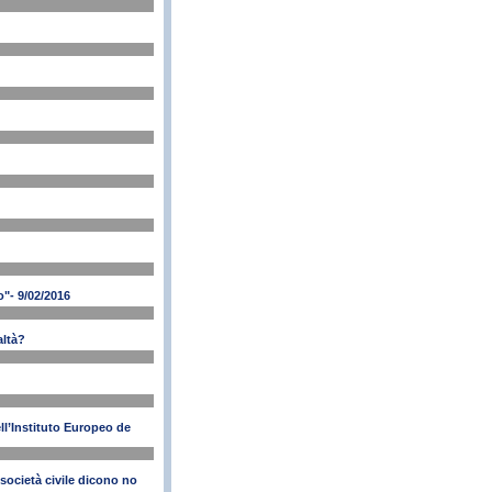
"- 9/02/2016
altà?
ll’Instituto Europeo de
società civile dicono no