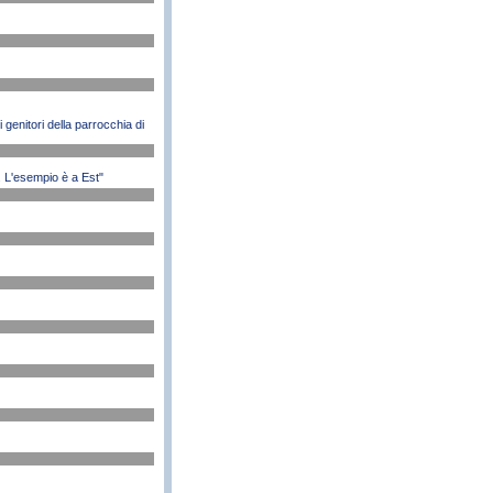
 genitori della parrocchia di
o. L'esempio è a Est"