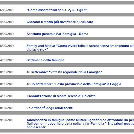
6/10/2016
"Come essere felici con 1, 2, 3... figli?"
4/09/2016
Giocare: il modo più divertente di educare
9/09/2016
Sessione generale Far-Famiglia - Roma
8/09/2016
Family and Media: "Come vivere felici e sereni senza smartphone e ta
digital detox"
4/09/2016
Settimana della famiglia
0/09/2016
18 settembre: "2° festa regionale della Famiglia"
0/09/2016
18-25 settembre: "Festa provinciale della Famiglia" a Foggia
4/09/2016
Canonizzazione di Madre Teresa di Calcutta
0/07/2016
Le difficoltà degli adolescenti
9/07/2016
Adolescenza in famiglia: come aiutare i genitori ad affrontare un peri
figli con un nuovo libro della collana far-Famiglia " Situazioni quotid
adolescenti"