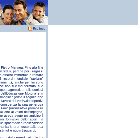
Rss feed
 Pietro Mennea. Fino alla fine
ncreduli, perché per i ragazzi
eva essere immortale e restare
 record mondiale “stellare”
7 anni….), anche per lui sono
 se non si è mai fermato, si è
mpeto agonistico nella società
 dell’Educazione Motoria e in
magine” (visto il seguito che
favore dei veri valori sportivi
 riconoscenza la sua generosa
or Fun” (un’iniziativa promossa
mazione ai valori dell’impegno,
che aveva avuto un anticipo il
i formativi dello sport. In
lla spasmodica realizzazione
e umanitarie promosse dalla sua
timoli e nuovi traguardi.
rte della propria vita, le ha