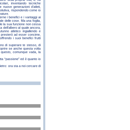
icolari, inventando tecniche
 nuove generazioni d’atleti,
volutiva, rispondendo come io
eature.
ne i benefici e i vantaggi ai
rale delle cose. Ma una foglia,
cade la sua funzione non cessa
a dell’albero al quale ancora,
tunno atletico ingiallendo e
i presterò ad esser concime,
ffrendo i suoi benefici frutti
no di superare te stesso, di
scoprire se anche questa volta
 è questo, comunque vada, la
ta “passione” ed è quanto io
etro: ora sta a noi cercare di