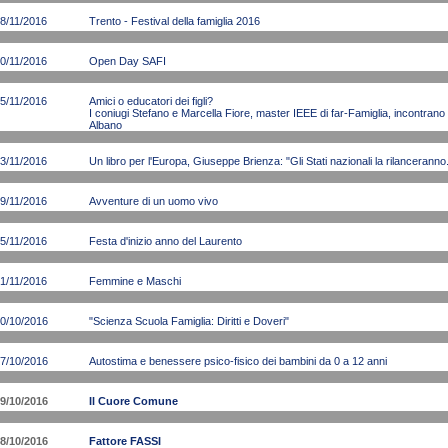
8/11/2016
Trento - Festival della famiglia 2016
0/11/2016
Open Day SAFI
5/11/2016
Amici o educatori dei figli?
I coniugi Stefano e Marcella Fiore, master IEEE di far-Famiglia, incontrano i
Albano
3/11/2016
Un libro per l'Europa, Giuseppe Brienza: "Gli Stati nazionali la rilancerann
9/11/2016
Avventure di un uomo vivo
5/11/2016
Festa d'inizio anno del Laurento
1/11/2016
Femmine e Maschi
0/10/2016
"Scienza Scuola Famiglia: Diritti e Doveri"
7/10/2016
Autostima e benessere psico-fisico dei bambini da 0 a 12 anni
9/10/2016
Il Cuore Comune
8/10/2016
Fattore FASSI