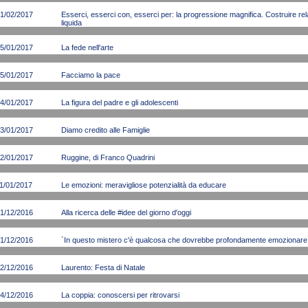
1/02/2017
Esserci, esserci con, esserci per: la progressione magnifica. Costruire rela
liquida
5/01/2017
La fede nell'arte
5/01/2017
Facciamo la pace
4/01/2017
La figura del padre e gli adolescenti
3/01/2017
Diamo credito alle Famiglie
2/01/2017
Ruggine, di Franco Quadrini
1/01/2017
Le emozioni: meravigliose potenzialità da educare
1/12/2016
Alla ricerca delle #idee del giorno d'oggi
1/12/2016
`In questo mistero c'è qualcosa che dovrebbe profondamente emozionare i 
2/12/2016
Laurento: Festa di Natale
4/12/2016
La coppia: conoscersi per ritrovarsi