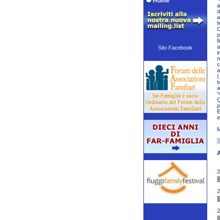
Home
a
d
a
f
O
p
f
a
Sito Facebook
i
n
c
a
(
t
a
“
Q
p
E
e
M
2
2
2