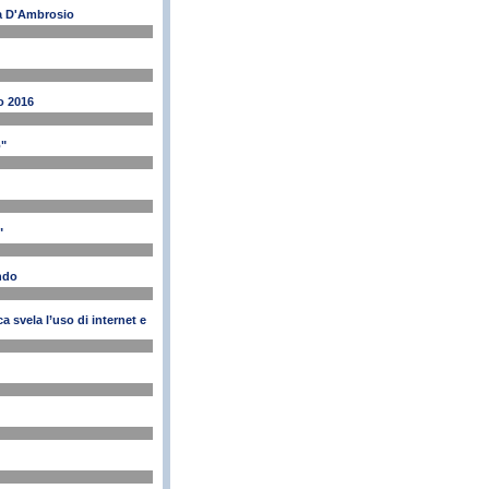
rea D'Ambrosio
io 2016
o"
"
ondo
 svela l’uso di internet e