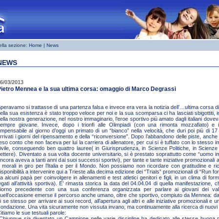
ella sezione:
Home
| News
NEWS
6/03/2013
ietro Mennea e la sua ultima corsa: omaggio di Marco Degrassi
peravamo si trattasse di una partenza falsa e invece era vera la notizia dell’…ultima corsa di
ella sua esistenza è stato troppo veloce per noi e la sua scomparsa ci ha lasciati sbigottiti, i
ella nostra generazione, nel nostro immaginario, l’eroe sportivo più amato dagli italiani dov
empre giovane. Invece, dopo i trionfi alle Olimpiadi (con una rimonta mozzafiato) e il
impensabile al giorno d’oggi un primato di un “bianco” nella velocità, che duri poi più di 1
rrivati i giorni del ripensamento e della “riconversione”. Dopo l’abbandono delle piste, anche
eso conto che non faceva per lui la carriera di allenatore, per cui si è tuffato con lo stesso i
ivile, conseguendo ben quattro lauree( in Giurisprudenza, in Scienze Politiche, in Scienze
ettere). Diventato a sua volta docente universitario, si è prestato soprattutto come “uomo im
ncora aveva a tanti anni dai suoi successi sportivi), per tante e tante iniziative promozionali a 
 morali in giro per l’Italia e per il Mondo. Non possiamo non ricordare con gratitudine e
isponibilità a intervenire qui a Trieste alla decima edizione dei “Trials” promozionali di “Run f
a alcuni papà per coinvolgere in allenamenti e test atletici genitori e figli, in un clima di for
egati all’attività sportiva). E’ rimasta storica la data del 04.04.04 di quella manifestazione, 
iorno precedente con una sua conferenza organizzata per parlare ai giovani dei valor
uell’occasione emerse il percorso anche umano, oltre che sportivo, compiuto da Mennea: da
i se stesso per arrivare ai suoi record, all’apertura agli altri e alle iniziative promozionali 
ondazione. Una vita sicuramente non vissuta invano, ma continuamente alla ricerca di nuovi s
itiamo le sue testuali parole:
Chiunque sia diventato un Campione nelle varie discipline ha dedicato alle stesse buona pa