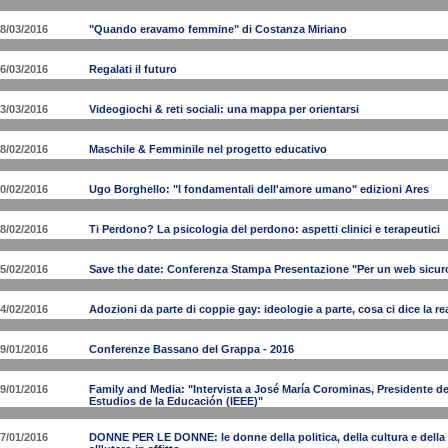
8/03/2016
"Quando eravamo femmine" di Costanza Miriano
6/03/2016
Regalati il futuro
3/03/2016
Videogiochi & reti sociali: una mappa per orientarsi
8/02/2016
Maschile & Femminile nel progetto educativo
0/02/2016
Ugo Borghello: "I fondamentali dell'amore umano" edizioni Ares
8/02/2016
Ti Perdono? La psicologia del perdono: aspetti clinici e terapeutici
5/02/2016
Save the date: Conferenza Stampa Presentazione "Per un web sicuro
4/02/2016
Adozioni da parte di coppie gay: ideologie a parte, cosa ci dice la re
9/01/2016
Conferenze Bassano del Grappa - 2016
9/01/2016
Family and Media: "Intervista a José María Corominas, Presidente de
Estudios de la Educación (IEEE)"
7/01/2016
DONNE PER LE DONNE: le donne della politica, della cultura e della 