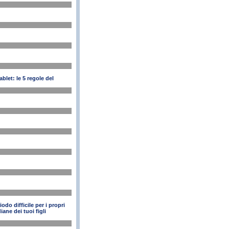
blet: le 5 regole del
odo difficile per i propri
iane dei tuoi figli