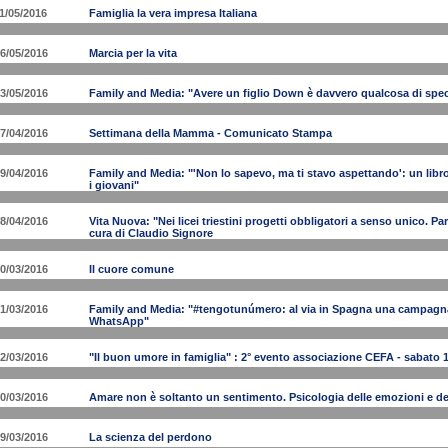
1/05/2016
Famiglia la vera impresa Italiana
6/05/2016
Marcia per la vita
3/05/2016
Family and Media: "Avere un figlio Down è davvero qualcosa di spec
7/04/2016
Settimana della Mamma - Comunicato Stampa
9/04/2016
Family and Media: "'Non lo sapevo, ma ti stavo aspettando': un libro
i giovani"
8/04/2016
Vita Nuova: "Nei licei triestini progetti obbligatori a senso unico. Par
cura di Claudio Signore
0/03/2016
Il cuore comune
1/03/2016
Family and Media: "#tengotunúmero: al via in Spagna una campagna 
WhatsApp"
2/03/2016
"Il buon umore in famiglia" : 2° evento associazione CEFA - sabato 
0/03/2016
Amare non è soltanto un sentimento. Psicologia delle emozioni e d
9/03/2016
La scienza del perdono