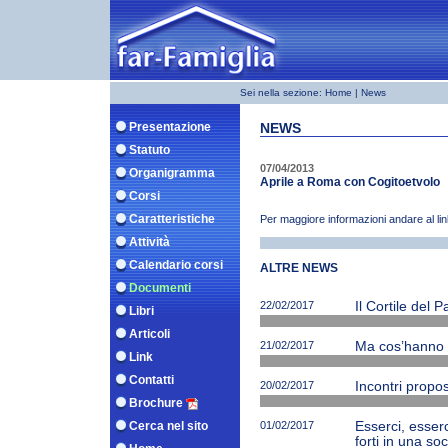
Sei nella sezione:
Home
| News
Presentazione
NEWS
Statuto
07/04/2013
Organigramma
Aprile a Roma con Cogitoetvolo
Corsi
Caratteristiche
Per maggiore informazioni andare al li
Attività
Calendario corsi
ALTRE NEWS
Documenti
22/02/2017
Il Cortile del 
Libri
Articoli
21/02/2017
Ma cos’hanno ne
Link
Contatti
20/02/2017
Incontri propos
Brochure
Cerca nel sito
01/02/2017
Esserci, esserc
forti in una soc