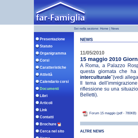
Sei nella sezione:
Home
| News
Presentazione
NEWS
Statuto
11/05/2010
Organigramma
15 maggio 2010 Giorna
Corsi
A Roma, a Palazzo Rospig
Caratteristiche
questa giornata che ha
Attività
interculturale
"(vedi allega
Calendario corsi
Il tema dell'immigrazio
riflessione su una situazio
Documenti
Belletti).
Libri
Articoli
Link
Forum 15 maggio (pdf - 780KB)
Contatti
Brochure
Cerca nel sito
ALTRE NEWS