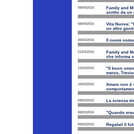
09/04/2016
Family and Me
scritto da un
08/04/2016
Vita Nuova: "N
un altro geni
30/03/2016
Il cuore com
21/03/2016
Family and M
che informa s
12/03/2016
"Il buon umor
marzo, Trevis
10/03/2016
Amare non è s
comportament
09/03/2016
La scienza d
08/03/2016
"Quando erav
06/03/2016
Regalati il fu