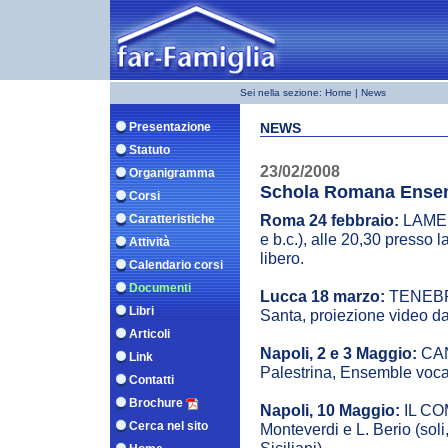
Sei nella sezione:
Home
| News
Presentazione
NEWS
Statuto
23/02/2008
Organigramma
Schola Romana Ensemb
Corsi
Roma 24 febbraio:
LAMENT
Caratteristiche
e b.c.), alle 20,30 presso
Attività
libero.
Calendario corsi
Documenti
Lucca 18 marzo:
TENEBRAE
Libri
Santa, proiezione video d
Articoli
Napoli, 2 e 3 Maggio:
CAN
Link
Palestrina, Ensemble vocale
Contatti
Brochure
Napoli, 10 Maggio:
IL CO
Cerca nel sito
Monteverdi e L. Berio (sol