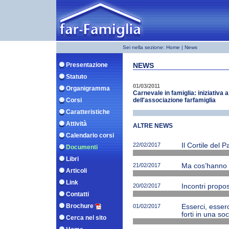
Sei nella sezione:
Home
| News
Presentazione
NEWS
Statuto
01/03/2011
Organigramma
Carnevale in famiglia: iniziativa 
Corsi
dell'associazione farfamiglia
Caratteristiche
Attività
ALTRE NEWS
Calendario corsi
22/02/2017
Il Cortile del 
Documenti
Libri
21/02/2017
Ma cos’hanno ne
Articoli
Link
20/02/2017
Incontri propos
Contatti
Brochure
01/02/2017
Esserci, esserc
forti in una soc
Cerca nel sito