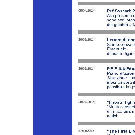
05/04/2014
Pef Sassari: 
Alla presenta d
sono stati pres
dei genitori a
18/02/2014
Lettera di ri
Siamo Giovanni
Emanuele. Abbi
di nostro figli
16/02/2014
P.E.F. 0-6 Ed
Piano d'azione
Situazione : p
mesi arriverà i
possibile, la ge
28/01/2014
"I nostri figl
"Ma la consuetu
un mito, una n
nativi...
27/11/2013
"The First Li