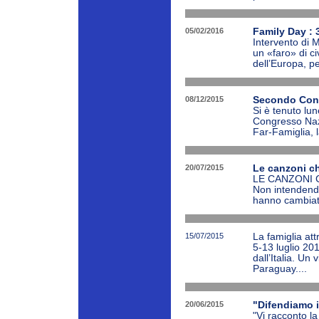
05/02/2016
Family Day : 
Intervento di M
un «faro» di civ
dell’Europa, p
08/12/2015
Secondo Cong
Si è tenuto lun
Congresso Nazi
Far-Famiglia, l
20/07/2015
Le canzoni ch
LE CANZONI C
Non intendendo
hanno cambiato 
15/07/2015
La famiglia at
5-13 luglio 201
dall’Italia. Un
Paraguay....
20/06/2015
"Difendiamo i
"Vi racconto l