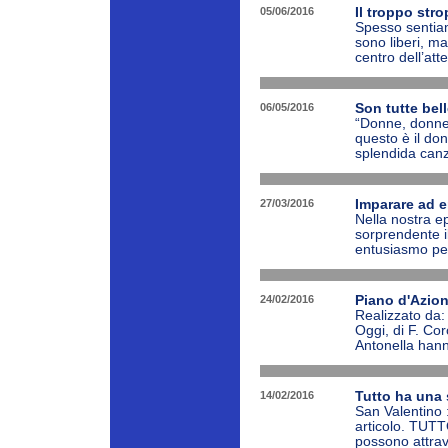
05/06/2016
Il troppo stro
Spesso sentiam
sono liberi, ma
centro dell’att
06/05/2016
Son tutte be
“Donne, donn
questo è il don
splendida canz
27/03/2016
Imparare ad en
Nella nostra e
sorprendente il
entusiasmo per 
24/02/2016
Piano d'Azio
Realizzato da:
Oggi, di F. Co
Antonella hanno
14/02/2016
Tutto ha una
San Valentino 
articolo. TUT
possono attrave