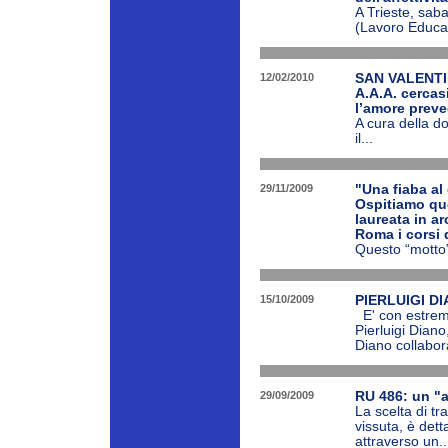
A Trieste, saba
(Lavoro Educaz
12/02/2010
SAN VALENTIN
A.A.A. cercas
l’amore preve
A cura della d
il...
29/11/2009
"Una fiaba al
Ospitiamo que
laureata in ar
Roma i corsi 
Questo “motto”
15/10/2009
PIERLUIGI DIA
E' con estremo
Pierluigi Diano
Diano collabor
29/09/2009
RU 486: un "a
La scelta di tr
vissuta, è dett
attraverso un..