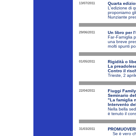
13/07/2011
Quarta edizio
L'edizione di q
proponiamo gli 
Nunziante presi
29/06/2011
Un libro per l
Far-Famiglia pr
una breve prese
molti spunti posi
01/05/2011
Rigidità o lib
La preadolesc
Contro il ris
Trieste, 2 apri
22/04/2011
Fiuggi Family
Seminario del
"La famiglia n
Intervento de
Nella bella se
è tenuto il con
31/03/2011
PROMUOVERE
Se è vero che “