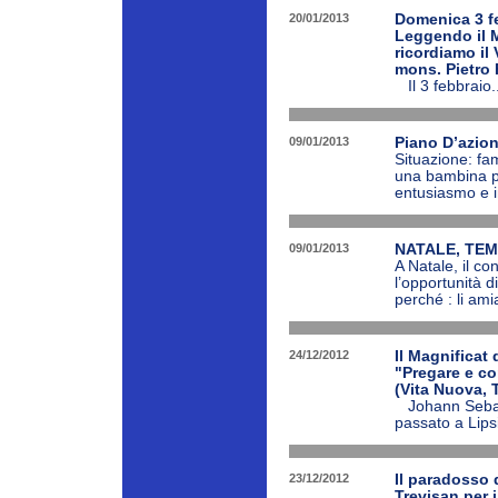
20/01/2013
Domenica 3 fe
Leggendo il M
ricordiamo il
mons. Pietro F
Il 3 febbraio..
09/01/2013
Piano D’azion
Situazione: fam
una bambina pa
entusiasmo e i
09/01/2013
NATALE, TEM
A Natale, il 
l’opportunità di
perché : li ami
24/12/2012
Il Magnificat 
"Pregare e co
(Vita Nuova, 
Johann Sebast
passato a Lips
23/12/2012
Il paradosso d
Trevisan per i