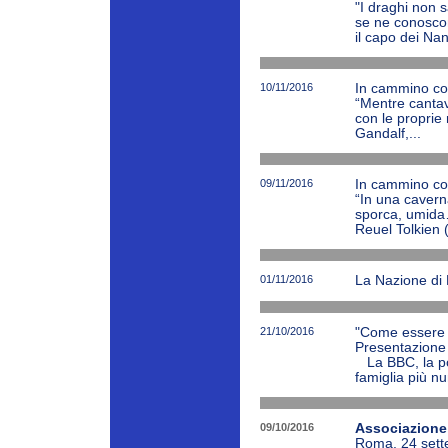
"I draghi non 
se ne conoscon
il capo dei Nan
10/11/2016
In cammino con
“Mentre cantava
con le proprie 
Gandalf,...
09/11/2016
In cammino con
“In una cavern
sporca, umida
Reuel Tolkien 
01/11/2016
La Nazione di 
21/10/2016
"Come essere fel
Presentazione 
La BBC, la pop
famiglia più n
09/10/2016
Associazione 
Roma, 24 sette