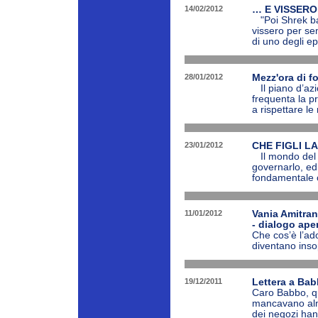
14/02/2012
… E VISSERO
"Poi Shrek bac
vissero per sem
di uno degli epi
28/01/2012
Mezz'ora di fo
Il piano d’az
frequenta la pr
a rispettare l
23/01/2012
CHE FIGLI LA
Il mondo del f
governarlo, ed
fondamentale co
11/01/2012
Vania Amitran
- dialogo ape
Che cos’è l’ado
diventano insop
19/12/2011
Lettera a Bab
Caro Babbo, qu
mancavano alme
dei negozi han