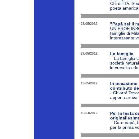
Chi è il Dr. S
poeta america
28/05/2012
"Papà sei il 
UN EROE INSOL
famiglie di Mi
interessante v
27/05/2012
La famiglia
La famiglia cos
società natural
la crescita e l
13/05/2012
In occasione
contributo de
- Chiara! Teso
appena arrivata
19/03/2012
Per la festa 
originalissima
Caro papà, ti 
per la prima v