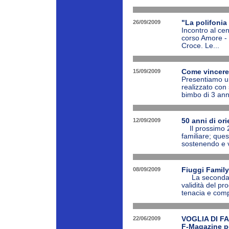
26/09/2009
"La polifonia 
Incontro al cen
corso Amore - 
Croce. Le...
15/09/2009
Come vincere 
Presentiamo un
realizzato con 
bimbo di 3 anni
12/09/2009
50 anni di or
Il prossimo 20
familiare; ques
sostenendo e va
08/09/2009
Fiuggi Family
La seconda ed
validità del pr
tenacia e comp
22/06/2009
VOGLIA DI FA
F-Magazine pe