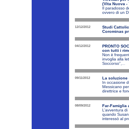
(Vita Nuova -
Il paradosso d
ovvero di un Di
12/12/2012
Studi Cattoli
Corominas pre
04/12/2012
PRONTO SO
con tutti i ri
Non è frequent
invoglia alla l
Soccorso”,...
09/11/2012
La soluzione 
In occasione de
Messicano per 
direttrice e fon
08/09/2012
Far-Famiglia a
L’avventura di
quando Susanna
interessò al p