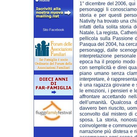
Home
1° dicembre del 2006, qui 
personaggi li conosciam
storia e per questi perso
Nativity ha trovato una chi
infatti della solita stori
Sito Facebook
Natale. La regista, Cather
pellicola sulla Passione 
Pasqua del 2004, ha cercato
personaggi, dalle scenogra
interpretazione personale
epoca ha il proprio modo d
con semplicità e direi qua
piano umano senza clamore
interpretare, è rappresent
è una ragazza giovane e s
le emozioni, i pensieri e 
affrontare accettando nell
dell’umanità. Qualcosa 
davvero ben riuscito, uom
sconvolto dal mistero di 
sposa. La storia, nonost
coinvolgente e commuovent
narrazione più distesa e r