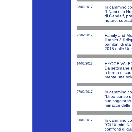
23/02/2017
In cammino con
"I Nani e lo Ho
di Gandalf, pre
notare, soprattu
22/02/2017
Family and Med
Il tablet è il 
bambini di età 
2015 dalle Univ
14/02/2017
HYGGE VALE
Da settimane si
a forma di cuo
mente una sola
07/02/2017
In cammino con
“Bilbo pensò u
suo soggiorno 
minacce delle
31/01/2017
In cammino con
“Gli Uomini Ne
confronti di qu