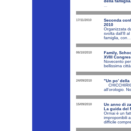
della famiglia
...
17/11/2010
Seconda confe
2010
Organizzata dal
svolta dall’8 
famiglia, con...
06/10/2010
Family, Scho
XVIII Congres
Novecento per
bellissima citt
24/09/2010
"Un po’ della
CHICCHIRICHI’
all’orologio. N
15/09/2010
Un anno di z
La guida del
Ormai è un fat
improponibili a
difficile comp