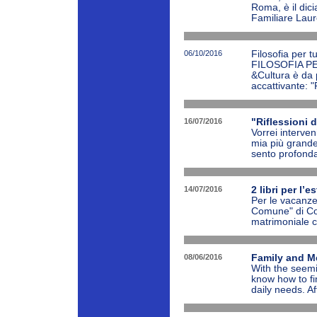
Roma, è il dic
Familiare Laure
06/10/2016
Filosofia per tu
FILOSOFIA PER
&Cultura è da p
accattivante: "Fi
16/07/2016
"Riflessioni 
Vorrei interve
mia più grande 
sento profonda
14/07/2016
2 libri per l’e
Per le vacanze
Comune" di Cos
matrimoniale ch
08/06/2016
Family and Me
With the seemin
know how to fi
daily needs. Aft