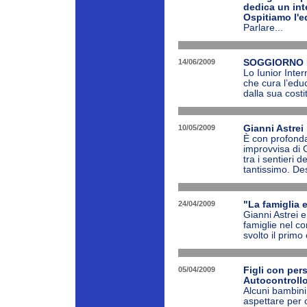
dedica un inte
Ospitiamo l'ed
Parlare...
14/06/2009
SOGGIORNO D
Lo Iunior Inte
che cura l’edu
dalla sua costi
10/05/2009
Gianni Astrei
È con profond
improvvisa di 
tra i sentieri 
tantissimo. De
24/04/2009
"La famiglia e
Gianni Astrei 
famiglie nel co
svolto il primo
05/04/2009
Figli con per
Autocontrollo
Alcuni bambini 
aspettare per o