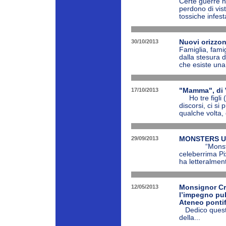
Certe guerre n
perdono di vist
tossiche infes
30/10/2013
Nuovi orizzont
Famiglia, fami
dalla stesura d
che esiste una 
17/10/2013
"Mamma", di 
Ho tre figli (
discorsi, ci si
qualche volta
29/09/2013
MONSTERS UN
“Monsters Uni
celeberrima Pix
ha letteralment
12/05/2013
Monsignor Cre
l’impegno pub
Ateneo ponti
Dedico questo 
della...