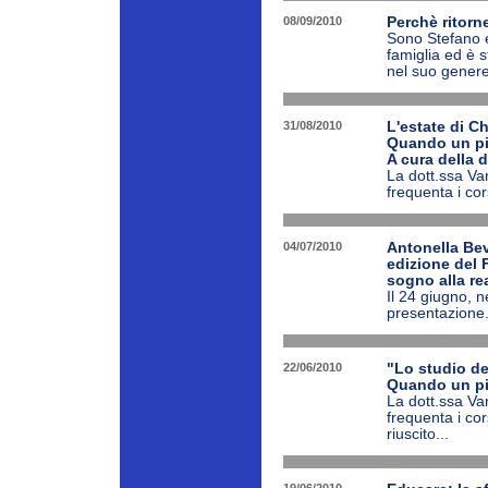
08/09/2010
Perchè ritorn
Sono Stefano e
famiglia ed è 
nel suo genere.
31/08/2010
L'estate di Ch
Quando un pi
A cura della 
La dott.ssa Van
frequenta i cor
04/07/2010
Antonella Bev
edizione del F
sogno alla re
Il 24 giugno, 
presentazione.
22/06/2010
"Lo studio d
Quando un pi
La dott.ssa Van
frequenta i co
riuscito...