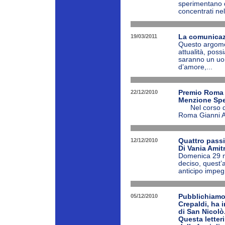
sperimentano q
concentrati nell
19/03/2011
La comunicaz
Questo argome
attualità, poss
saranno un uo
d’amore,...
22/12/2010
Premio Roma 
Menzione Spec
Nel corso del 
Roma Gianni Al
12/12/2010
Quattro passi 
Di Vania Amit
Domenica 29 n
deciso, quest
anticipo impeg
05/12/2010
Pubblichiamo 
Crepaldi, ha 
di San Nicolò
Questa letteri