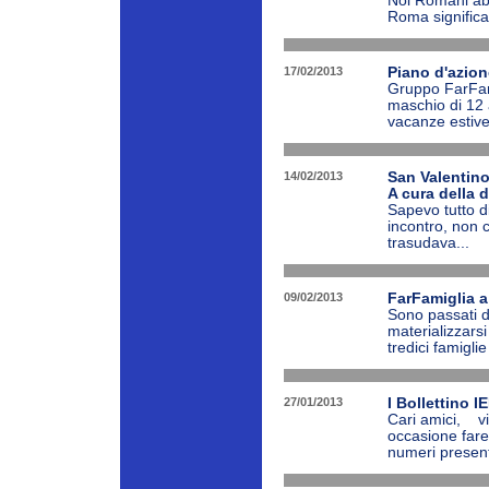
Noi Romani ab
Roma significa 
17/02/2013
Piano d'azio
Gruppo FarFami
maschio di 12 
vacanze estive a
14/02/2013
San Valentino
A cura della 
Sapevo tutto d
incontro, non c
trasudava...
09/02/2013
FarFamiglia a
Sono passati de
materializzars
tredici famigli
27/01/2013
I Bollettino I
Cari amici, vi 
occasione fare
numeri presente