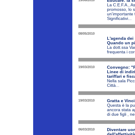
19/06/2010
Educare: la s
La C.E.F.A., As
promosso, lo s
un'importante t
Significativi...
08/05/2010
L'agenda dei 
Quando un pi
La dott.ssa Van
frequenta i cor
19/03/2010
Convegno: "R
Linee di indi
tariffari e fis
Nella sala Pic
Città...
19/03/2010
Gratta e Vinc
Questa è la pu
ancora stata a
di due figli , n
06/03/2010
Diventare uom
dell'affettività