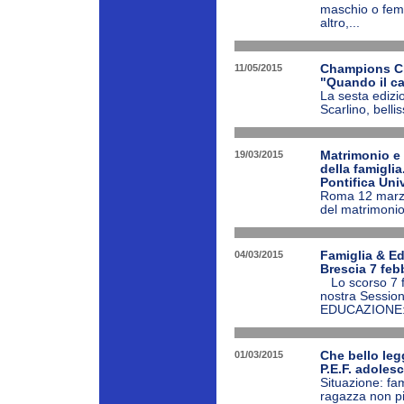
maschio o femm
altro,...
11/05/2015
Champions Cl
"Quando il ca
La sesta edizi
Scarlino, bell
19/03/2015
Matrimonio e 
della famiglia
Pontifica Uni
Roma 12 marzo 
del matrimonio
04/03/2015
Famiglia & Ed
Brescia 7 feb
Lo scorso 7 fe
nostra Session
EDUCAZIONE: 
01/03/2015
Che bello leg
P.E.F. adoles
Situazione: fam
ragazza non pi