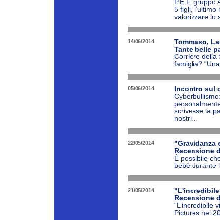
P.E.F. gruppo 
5 figli, l’ulti
valorizzare lo s
14/06/2014
Tommaso, Laur
Tante belle pa
Corriere della
famiglia? “Una 
05/06/2014
Incontro sul 
Cyberbullismo:
personalmente
scrivesse la p
nostri...
22/05/2014
"Gravidanza 
Recensione d
È possibile ch
bebè durante l
21/05/2014
"L'incredibil
Recensione de
“L’incredibile 
Pictures nel 20