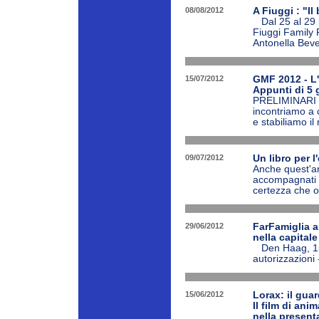
08/08/2012
A Fiuggi : "Il
Dal 25 al 29 lu
Fiuggi Family 
Antonella Bever
15/07/2012
GMF 2012 - L'
Appunti di 5 g
PRELIMINARI Un
incontriamo a 
e stabiliamo il 
09/07/2012
Un libro per l
Anche quest'ann
accompagnati d
certezza che of
29/06/2012
FarFamiglia a
nella capitale
Den Haag, 15 
autorizzazioni -
15/06/2012
Lorax: il guar
Il film di an
nella presenta