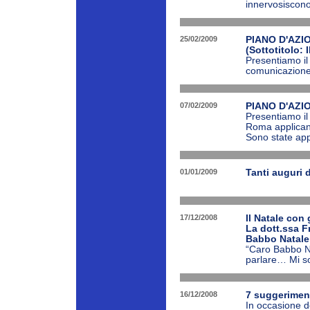
innervosiscono 
25/02/2009
PIANO D'AZI
(Sottotitolo: 
Presentiamo il
comunicazione; 
07/02/2009
PIANO D'AZION
Presentiamo il
Roma applicano 
Sono state appl
01/01/2009
Tanti auguri d
17/12/2008
Il Natale con 
La dott.ssa F
Babbo Natale
“Caro Babbo N
parlare… Mi so
16/12/2008
7 suggeriment
In occasione del