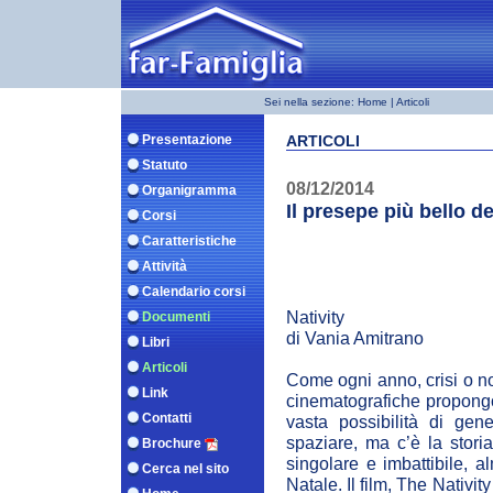
Sei nella sezione:
Home
| Articoli
Presentazione
ARTICOLI
Statuto
08/12/2014
Organigramma
Il presepe più bello d
Corsi
Caratteristiche
Attività
Calendario corsi
Nativity
Documenti
di Vania Amitrano
Libri
Articoli
Come ogni anno, crisi o no
Link
cinematografiche propongon
Contatti
vasta possibilità di gen
spaziare, ma c’è la stori
Brochure
singolare e imbattibile, 
Cerca nel sito
Natale. Il film, The Nativit