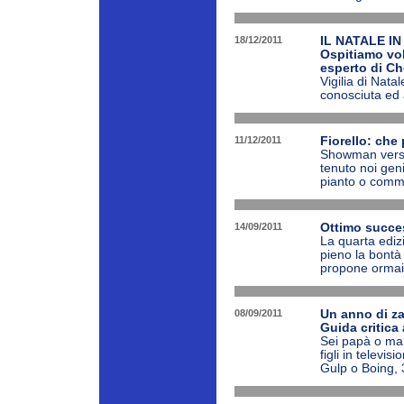
18/12/2011
IL NATALE IN
Ospitiamo vole
esperto di Ch
Vigilia di Nata
conosciuta ed 
11/12/2011
Fiorello: che
Showman versati
tenuto noi geni
pianto o commoz
14/09/2011
Ottimo succes
La quarta ediz
pieno la bontà
propone ormai 
08/09/2011
Un anno di za
Guida critica 
Sei papà o mam
figli in televi
Gulp o Boing, 3