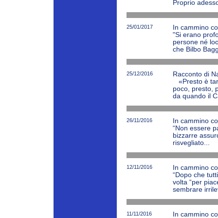
Proprio adesso 
25/01/2017
In cammino con
"Si erano profo
persone né lo
che Bilbo Baggi
25/12/2016
Racconto di Nat
«Presto è tar
poco, presto, p
da quando il C
26/11/2016
In cammino con
“Non essere pa
bizzarre assurd
risvegliato...
12/11/2016
In cammino con
“Dopo che tutt
volta “per pia
sembrare irrile
11/11/2016
In cammino con