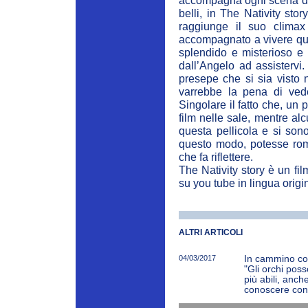
accompagna ogni scena del f
belli, in The Nativity stor
raggiunge il suo climax
accompagnato a vivere qu
splendido e misterioso e 
dall’Angelo ad assistervi
presepe che si sia visto 
varrebbe la pena di vede
Singolare il fatto che, un 
film nelle sale, mentre alc
questa pellicola e si son
questo modo, potesse romp
che fa riflettere.
The Nativity story è un fil
su you tube in lingua origi
ALTRI ARTICOLI
04/03/2017
In cammino con
"Gli orchi pos
più abili, anch
conoscere con r