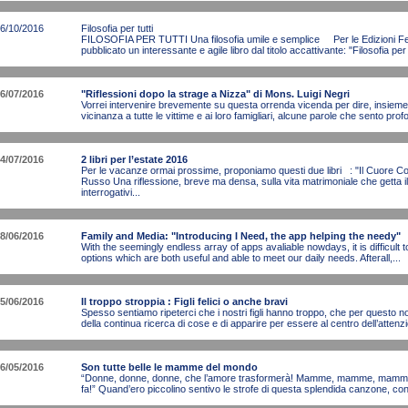
6/10/2016
Filosofia per tutti
FILOSOFIA PER TUTTI Una filosofia umile e semplice Per le Edizioni Fe
pubblicato un interessante e agile libro dal titolo accattivante: "Filosofia per tut
6/07/2016
"Riflessioni dopo la strage a Nizza" di Mons. Luigi Negri
Vorrei intervenire brevemente su questa orrenda vicenda per dire, insieme
vicinanza a tutte le vittime e ai loro famigliari, alcune parole che sento pro
4/07/2016
2 libri per l’estate 2016
Per le vacanze ormai prossime, proponiamo questi due libri : "Il Cuore C
Russo Una riflessione, breve ma densa, sulla vita matrimoniale che getta il 
interrogativi...
8/06/2016
Family and Media: "Introducing I Need, the app helping the needy"
With the seemingly endless array of apps avaliable nowdays, it is difficult t
options which are both useful and able to meet our daily needs. Afterall,...
5/06/2016
Il troppo stroppia : Figli felici o anche bravi
Spesso sentiamo ripeterci che i nostri figli hanno troppo, che per questo no
della continua ricerca di cose e di apparire per essere al centro dell’attenzi
6/05/2016
Son tutte belle le mamme del mondo
“Donne, donne, donne, che l’amore trasformerà! Mamme, mamme, mamme, 
fa!” Quand’ero piccolino sentivo le strofe di questa splendida canzone, con