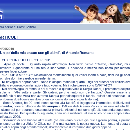
ella sezione:
Home
| Articoli
ARTICOLI
4/09/2010
Un po’ della mia estate con gli ultimi", di Antonio Romano.
C
HICCHIRICHI’ ! CHICCHIRICHI’ !
A
pro gli occhi. Sguardo rapido all’orologio. Non vedo niente. “Grazie, Graziella”, mi 
lluminare il quadrante di una tenue luce verde. Il secondo e mezzo non basta per metter
ipetere l’operazione.
“
L
e DUE e MEZZO?” Maledicendo mentalmente quei volatili inabili al volo, richiudo gli occh
o’; dire dormire sarebbe un eufemismo...
M
i risveglio di soprassalto : sono le cinque meno un quarto. I figli dei custodi dell’edificio o
trillano e corrono con la radio a tutto volume. Ma in che paese sono CAPITATO?
N
el dormiveglia, si fanno le sei e mezzo e questa volta è Sergio Rossi, il promotore del pr
sclama : “Alle sette si parte. Sbrigatevi, perchè tanto non c’è l’acqua.” Questa frase la
oichè più di una volta non avremo l’acqua per sciacquarci la faccia; quindi tutti assonnati, c
on Bernardo (il don è un titolo onorifico, come donna lo è per la donna).
S
ono Antonio, ho 20 anni, sono iscritto alla facoltà di ingegneria informatica dell'Unive
iriamba
, povera cittadina del
Nicaragua
a 150 km dall’Oceano Pacifico, insieme ad altri 18 gi
 siamo qui per costruire una scuola primaria. Alcuni di noi sono già alla seconda esperien
uesto Paese. Per quanto mi riguarda, sono un esordiente; al mio attivo ho un campo estivo 
ell’estate 2009.
S
perando di non bucare altre ruote (ne avevamo bucate già due il giorno prima), il pulmi
onduce da donna Jilda (o Gilda, non l’ho mai capito), la nostra cuoca. La mensa ci costa 
en al di sopra degli standard locali; diversamente dureremmo due giorni appena.