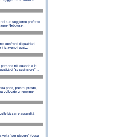
 nel suo soggiorno preferito
tagne Nebbiose,...
ei confronti di qualsiasi
iniziavano i guai...
iù persone né locande e le
alità di "scassinatore",...
ca poco, presto, presto,
o ha collocato un enorme
uelle bizzarre assurdità
a volta “per piacere” (cosa