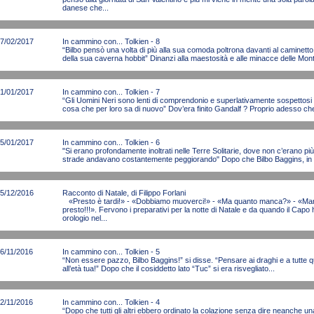
danese che...
7/02/2017
In cammino con... Tolkien - 8
“Bilbo pensò una volta di più alla sua comoda poltrona davanti al caminetto
della sua caverna hobbit” Dinanzi alla maestosità e alle minacce delle Mon
1/01/2017
In cammino con... Tolkien - 7
“Gli Uomini Neri sono lenti di comprendonio e superlativamente sospettosi n
cosa che per loro sa di nuovo” Dov’era finito Gandalf ? Proprio adesso che 
5/01/2017
In cammino con... Tolkien - 6
"Si erano profondamente inoltrati nelle Terre Solitarie, dove non c’erano p
strade andavano costantemente peggiorando" Dopo che Bilbo Baggins, in qu
5/12/2016
Racconto di Natale, di Filippo Forlani
«Presto è tardi!» - «Dobbiamo muoverci!» - «Ma quanto manca?» - «Man
presto!!!». Fervono i preparativi per la notte di Natale e da quando il Cap
orologio nel...
6/11/2016
In cammino con... Tolkien - 5
“Non essere pazzo, Bilbo Baggins!” si disse. “Pensare ai draghi e a tutte q
all’età tua!” Dopo che il cosiddetto lato “Tuc” si era risvegliato...
2/11/2016
In cammino con... Tolkien - 4
“Dopo che tutti gli altri ebbero ordinato la colazione senza dire neanche un