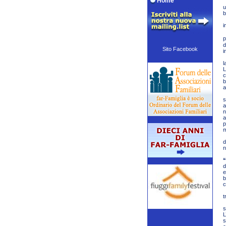
Home
u
b
i
p
d
Sito Facebook
i
l
L
c
b
a
s
a
n
a
p
m
d
n
“
d
e
b
c
t
s
L
s