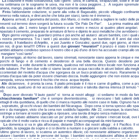
L
a colazione è molto sostanziosa; tutti i giorni : uova, in camicia, strapazzate, sode e in tan
na settimana ce le sognamo le uova, ma non è la cosa peggiore...). A seguire spremute 
anana, mango, papaia e altri frutti tutti rigorosamente
arancioni
.
F
inita l’abbondante colazione, si parte alla volta di Bagasaldo, piccolo villaggio confinan
mmerso nella natura, e direi anche che lotta per starci, tanto ne è immerso.
A
ppena arrivati, il geometra del posto, don Mario, ci mette subito a tagliare le radici delle pi
resenti sul terreno dove sorgerà la futura scuola “De Palo De Pan”. La prima mattina a
ella scuola, alte 1 metro lungo il perimetro e un metro e mezzo ai quattro piloni angolari
mpastato il cemento, preparato le armature di ferro e dipinto le assi metalliche che avrebbero s
O
gni giorno vengono a guardarci prima e poi anche ad aiutarci alcuni bambini, con i quali
a nostra permanenza. Tra i tanti i più assidui sono Anjelito, un bambino di 8 anni dal vis
eonardo, il fratellastro di Anjelito, e poi Juanito e Gonzalez; questi due, ogni giorno, al rit
on noi, di gran lena!!!!! Offrire a questi due
giovani “muratori”
il pranzo è stato il minimo
ambini abbiamo condiviso spesso il nostro cibo e più d’uno di loro ha accusato crampi allo 
 mangiare “così tanto”.
I
l pomeriggio, al ritorno dal lavoro, siamo stremati, nonostante siano appena le cinque e m
porchi di fango e di cemento e desiderosi di una bella doccia. Questo desiderio 
ccontentato, a volte durante la settimana, qualcosa nel sistema idrico locale non funziona 
elle tubature. Per ben due volte ci siamo lavati con acqua raccolta in alcuni bidoni alla megli
ccontentati del rivoletto d’acqua che sgorgava da un buco praticato nel muro. Raramente ta
ortata d’acqua tale da poter essere chiamato doccia. Inutile aggiungere che non esiste acqua
anopola, senza nemmeno il rischio che esca acqua tiepida.
A
lle diciannove, è pronta la cena. Il piatto principale è il riso e carne di gallina, come a p
ella cucina, qualcuno di noi accusa dolori allo stomaco e talvolta diarrea intensa (il temuto
oi).
D
opo aver divorato “il lauto pasto” si torna ai nostri alloggi : ci sediamo in modo da f
chiacchierata familiare”
che è sempre divertentissima; si rievocano i fatti salienti della 
ettagli di vita quotidiana, di quello che ci manca rispetto alle nostre case in Italia. Ognuno ha n
, soprattutto, gli occhi vivaci dei bambini del Nicaragua. Dopo cena si torna spesso allo s
ere o da mangiare, visto che la cena non soddisfa l’appetito. Alle 22, comunque, la stanchez
ostringe a tornare al nostro giaciglio a riposare, una tavola di legno senza materasso.
I
l primo sabato abbiamo staccato un po’ prima del solito, per visitare i mercati locali, ove l
ropicale che è molto varia e ricca di papaie e manghi accompagnati da mini-banane.
L
a domenica si va in gita all’oceano, distante 150km dai nostri alloggi : è il Pacifico. Il v
plendido, la spiaggia da sogno e ci si diverte a nuotare o a giocare sulla sabbia a calcetto.
’ultimo giorno di lavoro, si scatena un autentico diluvio; ciò nonostante abbiamo organizzato
alutare i bambini e tutte le persone del luogo. I bambini sono eccitatissimi all’idea di dove