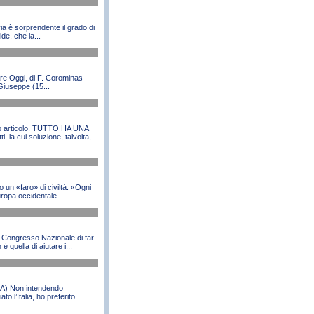
ia è sorprendente il grado di
de, che la...
re Oggi, di F. Corominas
 Giuseppe (15...
sto articolo. TUTTO HA UNA
 la cui soluzione, talvolta,
o un «faro» di civiltà. «Ogni
Europa occidentale...
II Congresso Nazionale di far-
 quella di aiutare i...
) Non intendendo
 l’Italia, ho preferito