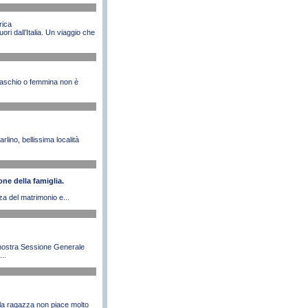
rica
ori dall’Italia. Un viaggio che
maschio o femmina non è
lino, bellissima località
ne della famiglia.
a del matrimonio e...
 nostra Sessione Generale
..
 alla ragazza non piace molto