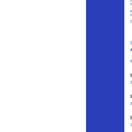
c
c
t
c
O
0
2
2
1