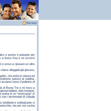
Rss feed
dico e premo il pulsante per
e a fuoco l’ora e mi occorre
i e provo a riposare un altro
ve siamo alloggiati già giocano,
ogetto, che entra in stanza ed
 sentiremo spesso la mattina,
i avviamo verso il pullmino di
rsità di Roma Tre e mi trovo a
ovani italiani, miei coetanei,
za estiva in un “workcamp” in
con i terremotati di L’Aquila
no sbuffante e sobbalzante ci
parecchio, ma per noi cucina