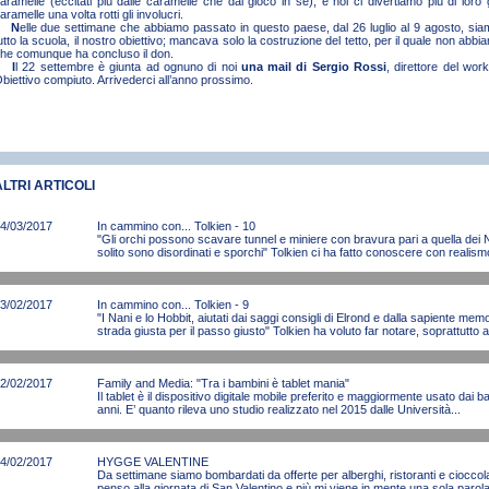
aramelle (eccitati più dalle caramelle che dal gioco in sé), e noi ci divertiamo più di loro
aramelle una volta rotti gli involucri.
N
elle due settimane che abbiamo passato in questo paese, dal 26 luglio al 9 agosto, siamo
utto la scuola, il nostro obiettivo; mancava solo la costruzione del tetto, per il quale non abb
he comunque ha concluso il don.
I
l 22 settembre è giunta ad ognuno di noi
una mail di Sergio Rossi
, direttore del wo
biettivo compiuto. Arrivederci all’anno prossimo.
ALTRI ARTICOLI
4/03/2017
In cammino con... Tolkien - 10
"Gli orchi possono scavare tunnel e miniere con bravura pari a quella dei Na
solito sono disordinati e sporchi" Tolkien ci ha fatto conoscere con realismo 
3/02/2017
In cammino con... Tolkien - 9
"I Nani e lo Hobbit, aiutati dai saggi consigli di Elrond e dalla sapiente mem
strada giusta per il passo giusto" Tolkien ha voluto far notare, soprattutto ai
2/02/2017
Family and Media: "Tra i bambini è tablet mania"
Il tablet è il dispositivo digitale mobile preferito e maggiormente usato dai ba
anni. E’ quanto rileva uno studio realizzato nel 2015 dalle Università...
4/02/2017
HYGGE VALENTINE
Da settimane siamo bombardati da offerte per alberghi, ristoranti e cioccola
penso alla giornata di San Valentino e più mi viene in mente una sola parol