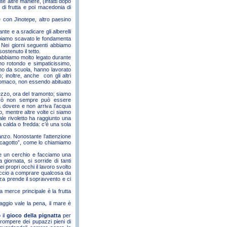
te altre maniere, (infatti dopo
di frutta e poi macedonia di
te con Jinotepe, altro paesino
ante e a sradicare gli alberelli
bbiamo scavato le fondamenta
. Nei giorni seguenti abbiamo
ostenuto il tetto.
 abbiamo molto legato durante
ino rotondo e simpaticissimo,
orno da scuola, hanno lavorato
; inoltre, anche con gli altri
stomaco, non essendo abituato
ezzo, ora del tramonto; siamo
però non sempre può essere
a dovere e non arriva l’acqua
o, mentre altre volte ci siamo
le rivoletto ha raggiunto una
 calda o fredda: c’è una sola
ranzo. Nonostante l’attenzione
 “cagotto”, come lo chiamiamo
are un cerchio e facciamo una
giornata, si sorride di tanti
ei propri occhi il lavoro svolto
paccio a comprare qualcosa da
za prende il sopravvento e ci
a merce principale è la frutta
iaggio vale la pena, il mare è
 il
gioco della pignatta
per
r rompere dei pupazzi pieni di