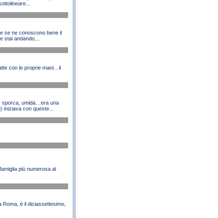
ottolineare...
che se ne conoscono bene il
e stai andando,...
atte con le proprie mani…il
a, sporca, umida…era una
 iniziava con queste...
famiglia più numerosa al
a Roma, è il diciassettesimo,