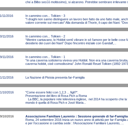
che a Bilbo seccò moltissimo), si alzarono. Potrebbe sembrare irrilevante s
1/11/2016
In cammino con... Tolkien - 3
"I draghi non sanno distinguere un lavoro ben fatto da uno fatto male, an
valore corrente sul mercato" Alla domanda di Thorin, il capo dei Nani: "Dov
0/11/2016
In cammino con... Tolkien - 2
“Mentre cantavano, lo Hobbit sentì vibrare in sé l’amore per le belle cose f
desiderio dei cuori dei Nani” Dopo l’incontro iniziale con Gandalf,...
9/11/2016
In cammino con... Tolkien - 1
“In una caverna sottoterra viveva uno Hobbit. Non era una caverna brutt
caverna hobbit, cioè comodissima” John Ronald Reuel Tolkien (1892-1973)
1/11/2016
La Nazione di Pistoia presenta far-Famiglia
1/10/2016
"Come essere felici con 1,2,3 ... figli?".
Presentazione del libro di Rosa Pich a Roma
La BBC, la popolare rete televisiva inglese, nel 2014 ha scoperto che la 
mondo è quella di Rosa Pich e José Maria...
9/10/2016
Associazione Familiare Laurento : Sessione generale di far-Famiglia
Roma, 24 settembre 2016 Inizia un nuovo anno di attività per far-Famiglia 
e per l’occasione si cambia sede : l’Associazione Familiare Laurento, ...