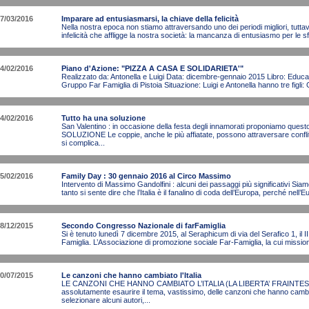
7/03/2016
Imparare ad entusiasmarsi, la chiave della felicità
Nella nostra epoca non stiamo attraversando uno dei periodi migliori, tuttav
infelicità che affligge la nostra società: la mancanza di entusiasmo per le sfi
4/02/2016
Piano d'Azione: "PIZZA A CASA E SOLIDARIETA'"
Realizzato da: Antonella e Luigi Data: dicembre-gennaio 2015 Libro: Educa
Gruppo Far Famiglia di Pistoia Situazione: Luigi e Antonella hanno tre figli:
4/02/2016
Tutto ha una soluzione
San Valentino : in occasione della festa degli innamorati proponiamo que
SOLUZIONE Le coppie, anche le più affiatate, possono attraversare conflitti,
si complica...
5/02/2016
Family Day : 30 gennaio 2016 al Circo Massimo
Intervento di Massimo Gandolfini : alcuni dei passaggi più significativi Siam
tanto si sente dire che l’Italia è il fanalino di coda dell’Europa, perché nell’
8/12/2015
Secondo Congresso Nazionale di farFamiglia
Si è tenuto lunedì 7 dicembre 2015, al Seraphicum di via del Serafico 1, il 
Famiglia. L’Associazione di promozione sociale Far-Famiglia, la cui mission è
0/07/2015
Le canzoni che hanno cambiato l'Italia
LE CANZONI CHE HANNO CAMBIATO L’ITALIA (LA LIBERTA’ FRAINTESA
assolutamente esaurire il tema, vastissimo, delle canzoni che hanno cambiato
selezionare alcuni autori,...