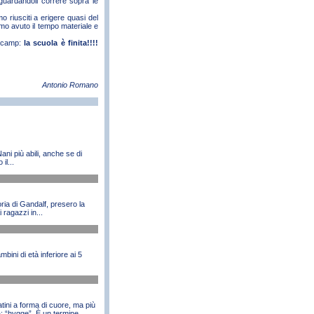
 guardandoli correre sopra le
 riusciti a erigere quasi del
iamo avuto il tempo materiale e
rkcamp:
la
scuola è finita!!!!
Antonio Romano
ni più abili, anche se di
il...
oria di Gandalf, presero la
 ragazzi in...
mbini di età inferiore ai 5
tini a forma di cuore, ma più
a: “hygge”. È un termine