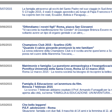
5/07/2015
La famiglia attraverso gli occhi del Santo Padre nel suo viaggio in Sud Ame
5-13 luglio 2015, è stato il viaggio apostolico più lungo di Papa Francesco fu
ha coperto ben tre stati, Ecuador, Bolivia e Paraguay....
0/06/2015
"Difendiamo i nostri figli" Roma, piazza San Giovanni
"Vi racconto la manifestazione No Gender" di Giuseppe Brienza Essere 
soltanto avere un tipo di organo genitale o un altro,...
1/05/2015
Champions Club 2015 - Scarlino (GR)
"Quando il calcio giovanile promuove la rete familiare"
La sesta edizione della Champions Club si è svolta anche quest’anno a Scar
posta nel cuore della Maremma Toscana,...
9/03/2015
Matrimonio e famiglia: La questione antropologica e l'evangelizzazio
Pontifica Università della Santa Croce, Roma 12-13 marzo 2015
Roma 12 marzo 2015 - La nostra società ha bisogno di riscoprire la bellezz
4/03/2015
Famiglia & Educazione: un'avventura da film.
Brescia 7 febbraio 2015
Lo scorso 7 febbraio abbiamo ospitato il Prof. Armando Fumagalli per la
aperta alla città, sul tema “FAMIGLIA & EDUCAZIONE: UN’AVVENTURA....
1/03/2015
Che bello leggere!
P.E.F. adolescenti - Roma
Situazione: famiglia con due figli, il maschio di 14 anni e la femmina di 11;