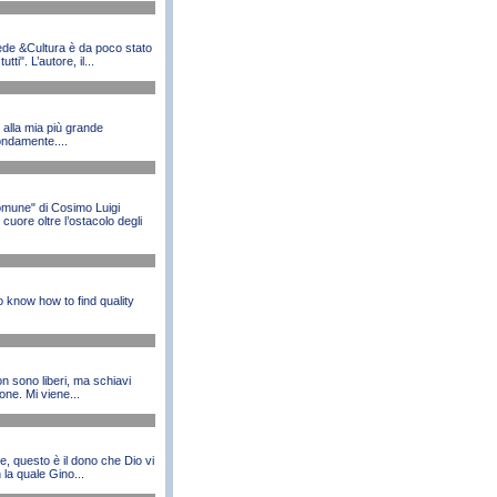
de &Cultura è da poco stato
ti". L’autore, il...
 alla mia più grande
fondamente....
omune" di Cosimo Luigi
cuore oltre l’ostacolo degli
o know how to find quality
n sono liberi, ma schiavi
one. Mi viene...
questo è il dono che Dio vi
 la quale Gino...