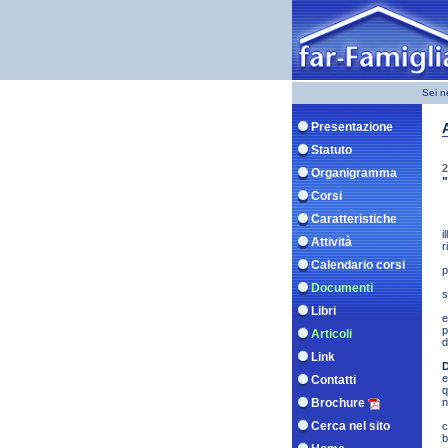
Sei n
Presentazione
Statuto
2
Organigramma
"
Corsi
Caratteristiche
i
Attività
r
Calendario corsi
p
Documenti
s
Libri
e
p
Articoli
d
Link
D
e
Contatti
q
Brochure
n
Cerca nel sito
c
b